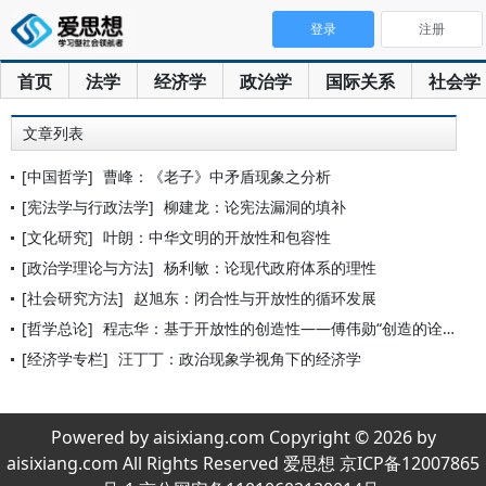
登录
注册
首页
法学
经济学
政治学
国际关系
社会学
文章列表
[中国哲学]
曹峰：《老子》中矛盾现象之分析
[宪法学与行政法学]
柳建龙：论宪法漏洞的填补
[文化研究]
叶朗：中华文明的开放性和包容性
[政治学理论与方法]
杨利敏：论现代政府体系的理性
[社会研究方法]
赵旭东：闭合性与开放性的循环发展
[哲学总论]
程志华：基于开放性的创造性——傅伟勋“创造的诠释学”的价值
[经济学专栏]
汪丁丁：政治现象学视角下的经济学
Powered by aisixiang.com Copyright © 2026 by
aisixiang.com All Rights Reserved 爱思想 京ICP备12007865