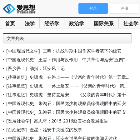
登录
注册
首页
法学
经济学
政治学
国际关系
社会学
文章列表
[中国现当代文学]
王煦：抗战时期中国作家学者笔下的延安
[中国近现代史]
王哲：作用与反作用：中共革命与延安“五四”纪念(1938—1
[吾乡吾土]
劲挺：延安风土记
[往事追忆]
史啸虎：在路上——《父亲的青年时代》第十五章，大结局
[往事追忆]
史啸虎：一路上延安 ——《父亲的青年时代》 第十四章
[往事追忆]
史啸虎：坚持去延安——《父亲的青年时代》第十二章
[中国近现代史]
朱鸿召：国民党少将观察员徐佛观眼中的延安
[中国近现代史]
朱鸿召：国民党少将观察员徐佛观眼中的延安
[发展社会学]
高志奇：2015-2016延安社会发展报告
[百姓记事]
金星：延安中央医院的故事
[中国近现代史]
朱鸿召：延安有过民主开放的张闻天时代