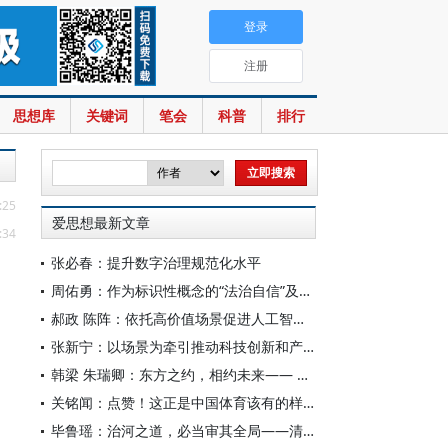
登录
注册
思想库
关键词
笔会
科普
排行
:25
爱思想最新文章
:34
张必春：提升数字治理规范化水平
周佑勇：作为标识性概念的“法治自信”及其时代意蕴
郝政 陈阵：依托高价值场景促进人工智能高质量数据集建设
张新宁：以场景为牵引推动科技创新和产业创新深度融合
韩梁 朱瑞卿：东方之约，相约未来—— 中国元首外交的世界情怀与大国气派
关铭闻：点赞！这正是中国体育该有的样子
毕鲁瑶：治河之道，必当审其全局——清代靳辅的治水理念与实践