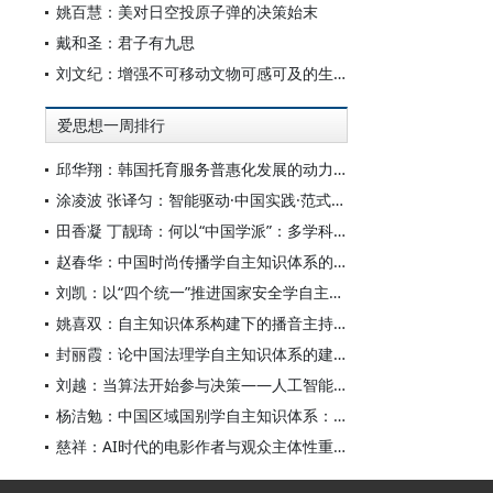
姚百慧：美对日空投原子弹的决策始末
戴和圣：君子有九思
刘文纪：增强不可移动文物可感可及的生命力
爱思想一周排行
邱华翔：韩国托育服务普惠化发展的动力机制、制度路径与政策效应
涂凌波 张译匀：智能驱动·中国实践·范式创新：“构建中国新闻传播学自主知识体系”专题研讨会综述
田香凝 丁靓琦：何以“中国学派”：多学科视野下中国特色新闻传播学建设的研究
赵春华：中国时尚传播学自主知识体系的内在逻辑与实践路径
刘凯：以“四个统一”推进国家安全学自主知识体系构建
姚喜双：自主知识体系构建下的播音主持高等专业教育研究
封丽霞：论中国法理学自主知识体系的建构
刘越：当算法开始参与决策——人工智能重塑全球治理的底层逻辑
杨洁勉：中国区域国别学自主知识体系：本原、借鉴和建构
慈祥：AI时代的电影作者与观众主体性重构