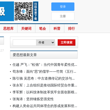
登录
注册
思想库
关键词
笔会
科普
排行
:27
爱思想最新文章
任越 严飞：“松弛”：当代中国青年柔性优绩主义
苟东锋：面向“思”的儒学——竹简《五行》中的三“思”论
陈引驰 吴思奇：中古道佛传记的交涉与互融
张永军：上合组织是推动国际经贸合作重要力量
李军辉：以科技体制改革筑牢全面创新根基
张海涛：坚持锤炼坚强党性
构建人类命运共同体理念的形成发展和世界意义