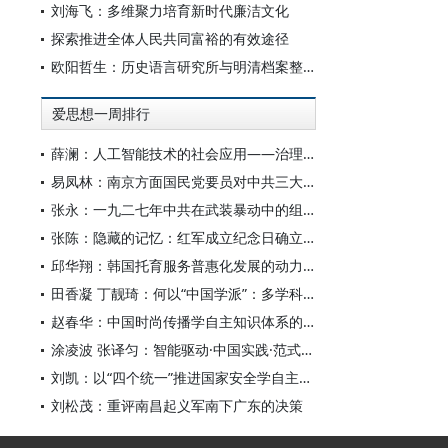
刘海飞：多维聚力培育新时代廉洁文化
探索推进全体人民共同富裕的有效途径
欧阳哲生：历史语言研究所与明清档案整理工作（1928-1949年）
爱思想一周排行
薛澜：人工智能技术的社会应用——治理挑战
易凤林：南京方面国民党要员对中共三大起义的反应
张永：一九二七年中共在武装暴动中的组织转型
张陈：隐藏的记忆：红军成立纪念日确立前中共对南昌起义的纪念
邱华翔：韩国托育服务普惠化发展的动力机制、制度路径与政策效应
田香凝 丁靓琦：何以“中国学派”：多学科视野下中国特色新闻传播学建设的研究
赵春华：中国时尚传播学自主知识体系的内在逻辑与实践路径
涂凌波 张译匀：智能驱动·中国实践·范式创新：“构建中国新闻传播学自主知识体系”专题研讨会综述
刘凯：以“四个统一”推进国家安全学自主知识体系构建
刘松茂：重评南昌起义军南下广东的决策