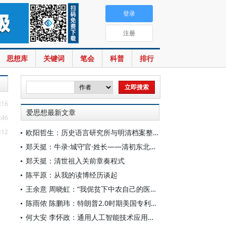
登录
注册
思想库
关键词
笔会
科普
排行
:16
爱思想最新文章
:46
:12
欧阳哲生：历史语言研究所与明清档案整理工作（1928-1949年）
郑天挺：牛录·城守官·姓长——清初东北的地方行政机构
郑天挺：清世祖入关前章奏程式
陈平原：从我的读博经历谈起
王余意 周晓虹：“我伲贫下中农自己的医生”——赤脚医生的视觉表征与形象建构（1965—1978）
陈雨侬 陈鹏玮：特朗普2.0时期美国专利制度的“武器化”演进与中国应对
何大安 李怀政：通用人工智能技术应用下的数字调节机制