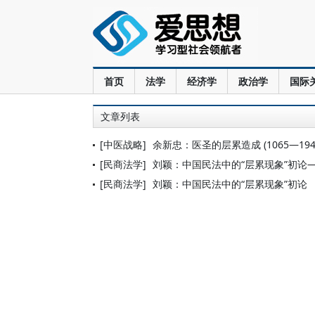
首页
法学
经济学
政治学
国际
文章列表
[中医战略]
余新忠：医圣的层累造成 (1065—194
[民商法学]
刘颖：中国民法中的“层累现象”初论
[民商法学]
刘颖：中国民法中的“层累现象”初论