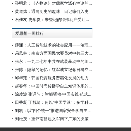
孙明君：《齐物论》对儒家学派心性论的回应
黄道炫：通向历史的趣味：日记缘何入史
石佳友 史学炎：未登记的特殊动产受让人排除强制执行问题研究
爱思想一周排行
薛澜：人工智能技术的社会应用——治理挑战
易凤林：南京方面国民党要员对中共三大起义的反应
张永：一九二七年中共在武装暴动中的组织转型
张陈：隐藏的记忆：红军成立纪念日确立前中共对南昌起义的纪念
邱华翔：韩国托育服务普惠化发展的动力机制、制度路径与政策效应
赵春华：中国时尚传播学自主知识体系的内在逻辑与实践路径
涂凌波 张译匀：智能驱动·中国实践·范式创新：“构建中国新闻传播学自主知识体系”专题研讨会综述
田香凝 丁靓琦：何以“中国学派”：多学科视野下中国特色新闻传播学建设的研究
刘凯：以“四个统一”推进国家安全学自主知识体系构建
刘松茂：重评南昌起义军南下广东的决策