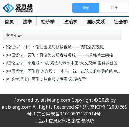
登录
注册
首页
法学
经济学
政治学
国际关系
社会学
文章列表
[伦理学]
田丰：伦理困境与超越视域——聵辄公案发微
[中国哲学]
吴飞：再论为父后者嫁母服 ——与黄铭博士商榷
[理论法学]
李启成：“权”观念与帝制中国“大义灭亲”案件的处置
[中国哲学]
周飞舟 许方毅：一本与一统：试论丧服中尊统的生成
[社会学理论]
吴飞：从丧服制度看“差序格局”
Powered by aisixiang.com Copyright © 2026 by
aisixiang.com All Rights Reserved 爱思想 京ICP备12007865
号-1 京公网安备11010602120014号.
工业和信息化部备案管理系统