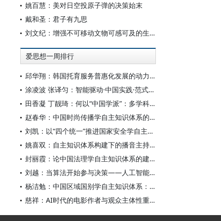
姚百慧：美对日空投原子弹的决策始末
戴和圣：君子有九思
刘文纪：增强不可移动文物可感可及的生命力
爱思想一周排行
邱华翔：韩国托育服务普惠化发展的动力机制、制度路径与政策效应
涂凌波 张译匀：智能驱动·中国实践·范式创新：“构建中国新闻传播学自主知识体系”专题研讨会综述
田香凝 丁靓琦：何以“中国学派”：多学科视野下中国特色新闻传播学建设的研究
赵春华：中国时尚传播学自主知识体系的内在逻辑与实践路径
刘凯：以“四个统一”推进国家安全学自主知识体系构建
姚喜双：自主知识体系构建下的播音主持高等专业教育研究
封丽霞：论中国法理学自主知识体系的建构
刘越：当算法开始参与决策——人工智能重塑全球治理的底层逻辑
杨洁勉：中国区域国别学自主知识体系：本原、借鉴和建构
慈祥：AI时代的电影作者与观众主体性重构