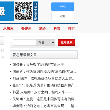
登录
注册
思想库
关键词
笔会
科普
排行
:34
爱思想最新文章
:56
张必春：提升数字治理规范化水平
周佑勇：作为标识性概念的“法治自信”及其时代意蕴
郝政 陈阵：依托高价值场景促进人工智能高质量数据集建设
张新宁：以场景为牵引推动科技创新和产业创新深度融合
韩梁 朱瑞卿：东方之约，相约未来—— 中国元首外交的世界情怀与大国气派
关铭闻：点赞！这正是中国体育该有的样子
毕鲁瑶：治河之道，必当审其全局——清代靳辅的治水理念与实践