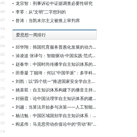
:45
龙宗智：刑事诉讼中证据调查必要性研究
:44
李零：从“文明”二字想到的
:07
昝涛：当凯末尔主义被推上审判席
:54
爱思想一周排行
:31
:04
邱华翔：韩国托育服务普惠化发展的动力机制、制度路径与政策效应
:42
涂凌波 张译匀：智能驱动·中国实践·范式创新：“构建中国新闻传播学自主知识体系”专题研讨会综述
:42
赵春华：中国时尚传播学自主知识体系的内在逻辑与实践路径
:45
田香凝 丁靓琦：何以“中国学派”：多学科视野下中国特色新闻传播学建设的研究
:17
刘凯：以“四个统一”推进国家安全学自主知识体系构建
:15
姚喜双：自主知识体系构建下的播音主持高等专业教育研究
:43
封丽霞：论中国法理学自主知识体系的建构
:43
刘越：当算法开始参与决策——人工智能重塑全球治理的底层逻辑
:31
杨洁勉：中国区域国别学自主知识体系：本原、借鉴和建构
:32
阎孟伟：马克思劳动价值论中的“劳动”和“价值”概念
:14