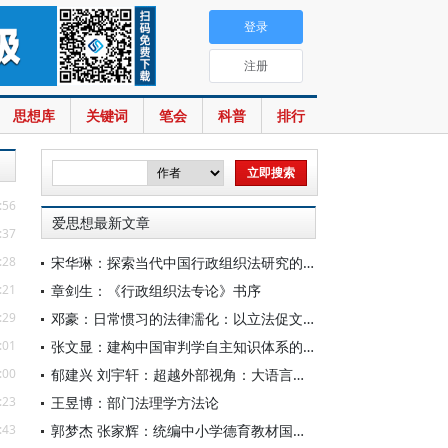
登录
注册
思想库
关键词
笔会
科普
排行
:56
爱思想最新文章
:37
:28
宋华琳：探索当代中国行政组织法研究的新径路
:21
章剑生：《行政组织法专论》书序
:29
邓豪：日常惯习的法律濡化：以立法促文明的运作机制及其解释
:01
张文显：建构中国审判学自主知识体系的若干思考
:00
郁建兴 刘宇轩：超越外部视角：大语言模型时代社会科学的角色定位
:23
王昱博：部门法理学方法论
:43
郭梦杰 张家辉：统编中小学德育教材国家安全教育内容的设计特点及教学建议