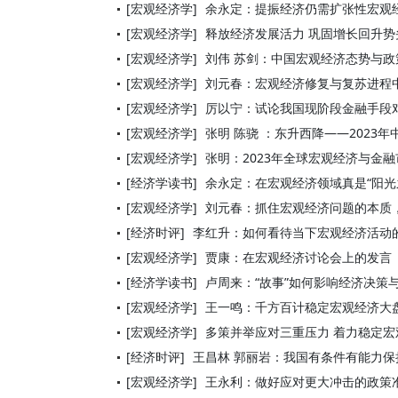
[宏观经济学]
余永定：提振经济仍需扩张性宏观
[宏观经济学]
释放经济发展活力 巩固增长回升势
[宏观经济学]
刘伟 苏剑：中国宏观经济态势与政
[宏观经济学]
刘元春：宏观经济修复与复苏进程
[宏观经济学]
厉以宁：试论我国现阶段金融手段
[宏观经济学]
张明 陈骁 ：东升西降——2023
[宏观经济学]
张明：2023年全球宏观经济与金
[经济学读书]
余永定：在宏观经济领域真是“阳光
[宏观经济学]
刘元春：抓住宏观经济问题的本质
[经济时评]
李红升：如何看待当下宏观经济活动
[宏观经济学]
贾康：在宏观经济讨论会上的发言
[经济学读书]
卢周来：“故事”如何影响经济决策
[宏观经济学]
王一鸣：千方百计稳定宏观经济大
[宏观经济学]
多策并举应对三重压力 着力稳定宏
[经济时评]
王昌林 郭丽岩：我国有条件有能力
[宏观经济学]
王永利：做好应对更大冲击的政策