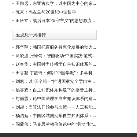
王向远：东亚古典学：以中国为中心的东亚学术文化共同体之建构
陈来：冯友兰与20世纪中国哲学
田庆立：战后日本“保守主义”的思想源流及核心价值探析
爱思想一周排行
邱华翔：韩国托育服务普惠化发展的动力机制、制度路径与政策效应
涂凌波 张译匀：智能驱动·中国实践·范式创新：“构建中国新闻传播学自主知识体系”专题研讨会综述
赵春华：中国时尚传播学自主知识体系的内在逻辑与实践路径
田香凝 丁靓琦：何以“中国学派”：多学科视野下中国特色新闻传播学建设的研究
刘凯：以“四个统一”推进国家安全学自主知识体系构建
姚喜双：自主知识体系构建下的播音主持高等专业教育研究
封丽霞：论中国法理学自主知识体系的建构
刘越：当算法开始参与决策——人工智能重塑全球治理的底层逻辑
杨洁勉：中国区域国别学自主知识体系：本原、借鉴和建构
阎孟伟：马克思劳动价值论中的“劳动”和“价值”概念