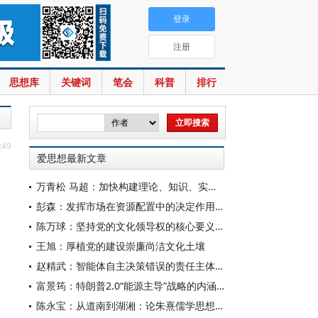
登录
注册
思想库
关键词
笔会
科普
排行
:49
爱思想最新文章
万青松 马超：加快构建理论、知识、实践一体发展的区域国别自主知识体系
彭森：发挥市场在资源配置中的决定作用是中国改革的最基本经验
陈万球：坚持党的文化领导权的核心要义、历史必然性和科学方法
王旭：厚植党的建设崇廉尚洁文化土壤
赵精武：智能体自主决策错误的责任主体与边界
富景筠：特朗普2.0“能源主导”战略的内涵、举措与影响
陈永宝：从道南到湖湘：论朱熹儒学思想的演变