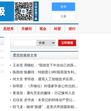
登录
注册
思想库
关键词
笔会
科普
排行
:21
爱思想最新文章
:50
:14
王余意 周晓虹：“我伲贫下中农自己的医生”——赤脚医生的视觉表征与形象建构（1965—1978）
:35
陈雨侬 陈鹏玮：特朗普2.0时期美国专利制度的“武器化”演进与中国应对
何大安 李怀政：通用人工智能技术应用下的数字调节机制
孙明君：《齐物论》对儒家学派心性论的回应
黄道炫：通向历史的趣味：日记缘何入史
石佳友 史学炎：未登记的特殊动产受让人排除强制执行问题研究
田飞龙：瞄准“新疆”，是美式帝国霸权精心酝酿的专项行动