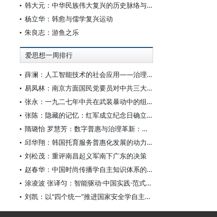
韩大元：中华民族伟大复兴的历史脉络与宪法内涵
杨立华：韩愈与儒学复兴运动
朱良志：游鱼之乐
爱思想一周排行
薛澜：人工智能技术的社会应用——治理挑战
易凤林：南京方面国民党要员对中共三大起义的反应
张永：一九二七年中共在武装暴动中的组织转型
张陈：隐藏的记忆：红军成立纪念日确立前中共对南昌起义的纪念
隋璐怡 罗慧芳：数字普惠与治理革新：中国人工智能赋能全球南方发展
邱华翔：韩国托育服务普惠化发展的动力机制、制度路径与政策效应
刘松茂：重评南昌起义军南下广东的决策
赵春华：中国时尚传播学自主知识体系的内在逻辑与实践路径
涂凌波 张译匀：智能驱动·中国实践·范式创新：“构建中国新闻传播学自主知识体系”专题研讨会综述
刘凯：以“四个统一”推进国家安全学自主知识体系构建