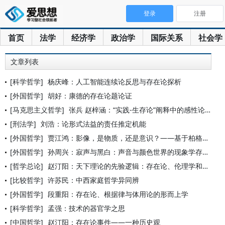
登录
注册
首页
法学
经济学
政治学
国际关系
社会学
文章列表
[科学哲学]
杨庆峰：人工智能连续论反思与存在论探析
[外国哲学]
胡好：康德的存在论题论证
[马克思主义哲学]
张兵 赵梓涵：“实践-生存论”阐释中的感性论问题及其理论实旨
[刑法学]
刘浩：论形式法益的责任推定机能
[外国哲学]
贾江鸿：影像，是物质，还是意识？——基于柏格森和萨特存在论视
[外国哲学]
孙周兴：寂声与黑白：声音与颜色世界的现象学存在论
[哲学总论]
赵汀阳：天下理论的先验逻辑：存在论、伦理学和知识论的三维一体
[比较哲学]
许苏民：中西家庭哲学异同辨
[外国哲学]
段重阳：存在论、根据律与体用论的形而上学
[科学哲学]
孟强：技术的器官学之思
[中国哲学]
赵汀阳：存在论事件——一种历史观