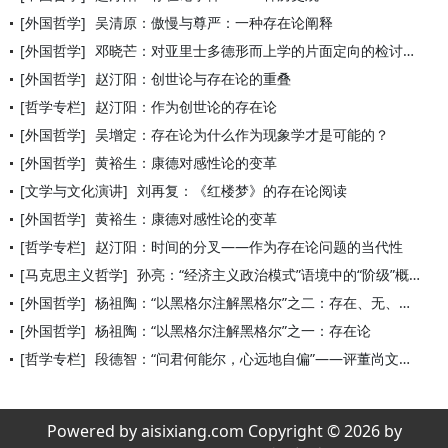
[外国哲学]
吴清原：傲慢与尊严：一种存在论阐释
[外国哲学]
邓晓芒：对亚里士多德形而上学的片面定向的检讨——以中国哲学为
[外国哲学]
赵汀阳：创世论与存在论的重叠
[哲学专栏]
赵汀阳：作为创世论的存在论
[外国哲学]
吴增定：存在论为什么作为现象学才是可能的？
[外国哲学]
黄裕生：康德对感性论的变革
[文学与文化演讲]
刘再复：《红楼梦》的存在论阅读
[外国哲学]
黄裕生：康德对感性论的变革
[哲学专栏]
赵汀阳：时间的分叉——作为存在论问题的当代性
[马克思主义哲学]
孙亮：“经济主义政治模式”语境中的“阶级”概念
[外国哲学]
杨祖陶：“以黑格尔注解黑格尔”之二：存在、无、变易
[外国哲学]
杨祖陶：“以黑格尔注解黑格尔”之一：存在论
[哲学专栏]
段德智：“问君何能尔，心远地自偏”——评董尚文的《阿奎那存在
Powered by aisixiang.com Copyright © 2026 by