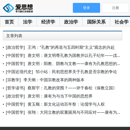
登录
注册
首页
法学
经济学
政治学
国际关系
社会学
文章列表
[政治哲学]
王鸿：“孔教”的再造与五四时期“主义”观念的兴起
[中国哲学]
唐文明：唐文明尊孔教为国教并以孔子纪年——戊戌流亡后康有为的
[中国哲学]
唐文明：阳教、阴教与文教——康有为孔教思想的提出
[中国近现代史]
邹小站：民初思想界关于孔教是否宗教的争论
[宗教学]
李天纲：中国宗教改革的两种版本
[哲学读书]
蔡斯宇：孔教的突围？——评干春松《保教立国》
[政治哲学]
唐文明：康有为与当下中国的思想界
[中国哲学]
黄玉顺：新文化运动百年祭：论儒学与人权
[中国哲学]
张翔：大同立教的双重困局与不同应对——康有为政教观初论