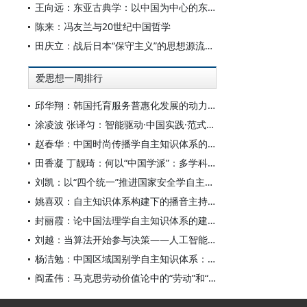
王向远：东亚古典学：以中国为中心的东亚学术文化共同体之建构
陈来：冯友兰与20世纪中国哲学
田庆立：战后日本“保守主义”的思想源流及核心价值探析
爱思想一周排行
邱华翔：韩国托育服务普惠化发展的动力机制、制度路径与政策效应
涂凌波 张译匀：智能驱动·中国实践·范式创新：“构建中国新闻传播学自主知识体系”专题研讨会综述
赵春华：中国时尚传播学自主知识体系的内在逻辑与实践路径
田香凝 丁靓琦：何以“中国学派”：多学科视野下中国特色新闻传播学建设的研究
刘凯：以“四个统一”推进国家安全学自主知识体系构建
姚喜双：自主知识体系构建下的播音主持高等专业教育研究
封丽霞：论中国法理学自主知识体系的建构
刘越：当算法开始参与决策——人工智能重塑全球治理的底层逻辑
杨洁勉：中国区域国别学自主知识体系：本原、借鉴和建构
阎孟伟：马克思劳动价值论中的“劳动”和“价值”概念