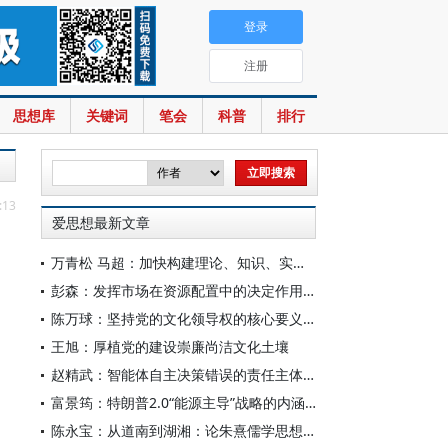
登录
注册
思想库
关键词
笔会
科普
排行
:13
爱思想最新文章
万青松 马超：加快构建理论、知识、实践一体发展的区域国别自主知识体系
彭森：发挥市场在资源配置中的决定作用是中国改革的最基本经验
陈万球：坚持党的文化领导权的核心要义、历史必然性和科学方法
王旭：厚植党的建设崇廉尚洁文化土壤
赵精武：智能体自主决策错误的责任主体与边界
富景筠：特朗普2.0“能源主导”战略的内涵、举措与影响
陈永宝：从道南到湖湘：论朱熹儒学思想的演变