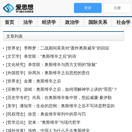
登录
注册
首页
法学
经济学
政治学
国际关系
社会学
文章列表
[世界史]
李晔梦：二战期间英美对“轰炸奥斯威辛”的回应
[文艺学]
单世联：“奥斯维辛之后”的诗
[文化研究]
单世联：奥斯维辛与西方文明的“除魅”
[外国哲学]
孙周兴：奥斯维辛之后思想的责任
[世界史]
金雁：奥斯维辛之后
[宗教学]
游斌：奥斯维辛之后，如何理解神学上讲的“罪恶”？
[历史学专栏]
肖凤：在奥斯维辛集中营，想起威廉·夏伊勒
[美学]
潘知常：生命的悲悯：奥斯维辛之后不写诗是野蛮的
[民权理念]
徐贲：奥兹维辛审判中的罪与罚
[哲学总论]
贺来：“奥斯维辛”与现代哲学
[域外传真]
张鸣：中国人为什么不去奥斯维辛