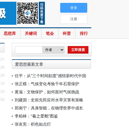
登录
注册
思想库
关键词
笔会
科普
排行
:21
爱思想最新文章
:26
:39
任平：从“三个时间刻度”感悟新时代中国
:16
张正模：气候变化考验千年石窟保护
:33
黄滋：文物保护，如何面对气候挑战
:58
刘建国：史前先民应对水旱灾害有策略
郑南宁：具身智能，在物理世界中成长
李柏林：“羲之爱鹅”图鉴
张友宪：积色如点灯