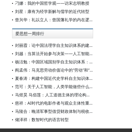
刁娜：我的中国哲学观——访宋志明教授
刘星：康有为经学新解与儒学的近代转型
曾兴华：礼以立人：曾国藩礼学的内在逻辑与当代回响
爱思想一周排行
封丽霞：论中国法理学自主知识体系的建构
刘越：当算法开始参与决策——人工智能重塑全球治理的底层逻辑
杨洁勉：中国区域国别学自主知识体系：本原、借鉴和建构
阎孟伟：马克思劳动价值论中的“劳动”和“价值”概念
夏春涛：构建中国近代史学科自主知识体系刍议
范可：关于人工智能，人类学能做些什么？
马煜昊 马佰莲：人工道德主体的理论构设与实践限度
慈祥：AI时代的电影作者与观众主体性重构
马陵合：晚清军事型借贷财政体制与税收变革的走向
储泽祥：数智时代的语言转型