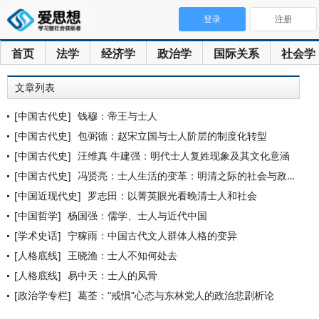
登录
注册
首页
法学
经济学
政治学
国际关系
社会学
文章列表
[中国古代史]
钱穆：帝王与士人
[中国古代史]
包弼德：赵宋立国与士人阶层的制度化转型
[中国古代史]
汪维真 牛建强：明代士人复姓现象及其文化意涵
[中国古代史]
冯贤亮：士人生活的变革：明清之际的社会与政治演替
[中国近现代史]
罗志田：以菁英眼光看晚清士人和社会
[中国哲学]
杨国强：儒学、士人与近代中国
[学术史话]
宁稼雨：中国古代文人群体人格的变异
[人格底线]
王晓渔：士人不知何处去
[人格底线]
易中天：士人的风骨
[政治学专栏]
葛荃：“戒惧”心态与东林党人的政治悲剧析论