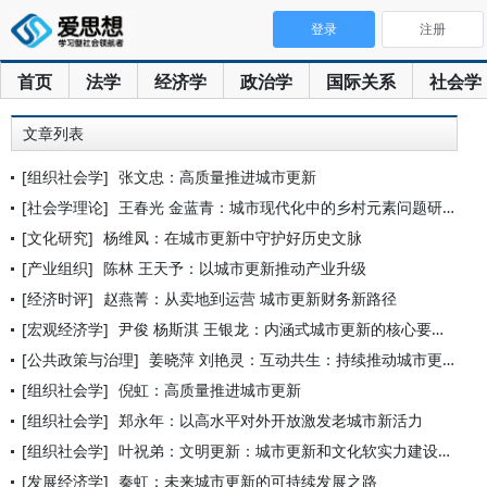
登录
注册
首页
法学
经济学
政治学
国际关系
社会学
文章列表
[组织社会学]
张文忠：高质量推进城市更新
[社会学理论]
王春光 金蓝青：城市现代化中的乡村元素问题研究——以城中村为
[文化研究]
杨维凤：在城市更新中守护好历史文脉
[产业组织]
陈林 王天予：以城市更新推动产业升级
[经济时评]
赵燕菁：从卖地到运营 城市更新财务新路径
[宏观经济学]
尹俊 杨斯淇 王银龙：内涵式城市更新的核心要义、战略意蕴与实
[公共政策与治理]
姜晓萍 刘艳灵：互动共生：持续推动城市更新的目标范式与实现路
[组织社会学]
倪虹：高质量推进城市更新
[组织社会学]
郑永年：以高水平对外开放激发老城市新活力
[组织社会学]
叶祝弟：文明更新：城市更新和文化软实力建设的关键
[发展经济学]
秦虹：未来城市更新的可持续发展之路