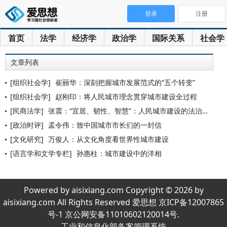
登录
注册
首页
法学
经济学
政治学
国际关系
社会学
文章列表
[组织社会学]
崔丽华：深刻把握城市发展范式的“五个转变”
[组织社会学]
赵刚印：将人民城市理念贯穿城市建设全过程
[民商法学]
张震：“宜居、韧性、智慧”：人民城市建设的法治保障
[政治时评]
孟令伟：致中国城市市长们的一封信
[文化研究]
万俊人：从文化角度看世界性城市建设
[语言学和文学专栏]
孙惠柱：城市建设中的洋相
Powered by aisixiang.com Copyright © 2026 by
aisixiang.com All Rights Reserved 爱思想 京ICP备12007865
号-1 京公网安备11010602120014号.
工业和信息化部备案管理系统