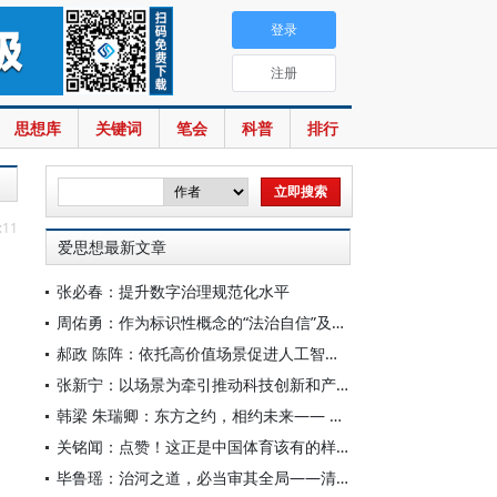
登录
注册
思想库
关键词
笔会
科普
排行
:11
爱思想最新文章
张必春：提升数字治理规范化水平
周佑勇：作为标识性概念的“法治自信”及其时代意蕴
郝政 陈阵：依托高价值场景促进人工智能高质量数据集建设
张新宁：以场景为牵引推动科技创新和产业创新深度融合
韩梁 朱瑞卿：东方之约，相约未来—— 中国元首外交的世界情怀与大国气派
关铭闻：点赞！这正是中国体育该有的样子
毕鲁瑶：治河之道，必当审其全局——清代靳辅的治水理念与实践