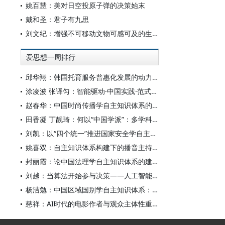
姚百慧：美对日空投原子弹的决策始末
戴和圣：君子有九思
刘文纪：增强不可移动文物可感可及的生命力
爱思想一周排行
邱华翔：韩国托育服务普惠化发展的动力机制、制度路径与政策效应
涂凌波 张译匀：智能驱动·中国实践·范式创新：“构建中国新闻传播学自主知识体系”专题研讨会综述
赵春华：中国时尚传播学自主知识体系的内在逻辑与实践路径
田香凝 丁靓琦：何以“中国学派”：多学科视野下中国特色新闻传播学建设的研究
刘凯：以“四个统一”推进国家安全学自主知识体系构建
姚喜双：自主知识体系构建下的播音主持高等专业教育研究
封丽霞：论中国法理学自主知识体系的建构
刘越：当算法开始参与决策——人工智能重塑全球治理的底层逻辑
杨洁勉：中国区域国别学自主知识体系：本原、借鉴和建构
慈祥：AI时代的电影作者与观众主体性重构