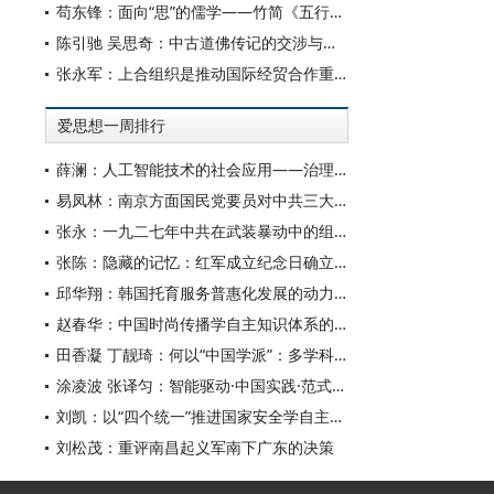
苟东锋：面向“思”的儒学——竹简《五行》中的三“思”论
陈引驰 吴思奇：中古道佛传记的交涉与互融
张永军：上合组织是推动国际经贸合作重要力量
爱思想一周排行
薛澜：人工智能技术的社会应用——治理挑战
易凤林：南京方面国民党要员对中共三大起义的反应
张永：一九二七年中共在武装暴动中的组织转型
张陈：隐藏的记忆：红军成立纪念日确立前中共对南昌起义的纪念
邱华翔：韩国托育服务普惠化发展的动力机制、制度路径与政策效应
赵春华：中国时尚传播学自主知识体系的内在逻辑与实践路径
田香凝 丁靓琦：何以“中国学派”：多学科视野下中国特色新闻传播学建设的研究
涂凌波 张译匀：智能驱动·中国实践·范式创新：“构建中国新闻传播学自主知识体系”专题研讨会综述
刘凯：以“四个统一”推进国家安全学自主知识体系构建
刘松茂：重评南昌起义军南下广东的决策