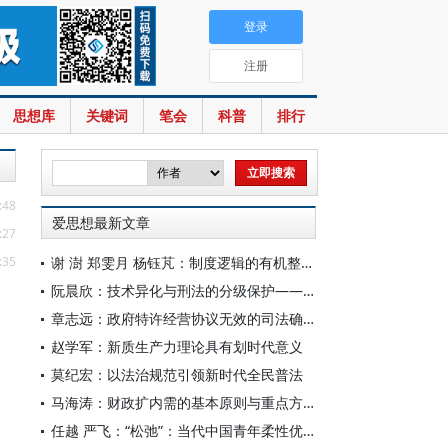
登录
注册
思想库
关键词
笔会
科普
排行
:48
爱思想最新文章
:27
:35
谢 澍 郑雯月 杨钰芃：制度逻辑的有机整合：公安执法办案管理中心转型之实证分析
阮晨欣：技术异化与刑法的分级保护——以深度伪造技术为例
章志远：政府特许经营协议无效的司法确认
赵学军：新质生产力理论具有划时代意义
莫纪宏：以法治规范引领新时代全民普法
马海涛：财政扩内需的基本原则与重点方向
任越 严飞：“松弛”：当代中国青年柔性优绩主义