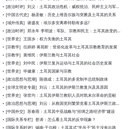
[政治时评]
刘义：土耳其政治危机：威权统治、民粹主义与军人干政
[中国古代史]
杨圣敏：历史上维吾尔族与突厥及土耳其的关系
[域外传真]
谢盛友：埃尔多安离希特勒有多远?
[政治时评]
郑永年 李明波：军队、宗教和民主：土耳其政变的背后
[世界史]
王国乡：权力失衡的土耳其
[宗教学]
任婷婷 蒋苑昕：世俗化改革与土耳其宗教教育的发展
[宗教学]
黄维民：伊斯兰教与土耳其社会
[世界史]
刘中民：伊斯兰复兴运动与土耳其的社会历史发展
[世界史]
毕健康：土耳其国家与宗教
[政治思想与思潮]
陈德成：土耳其的多党制半总统制政体
[全球文明史专题]
刘云：土耳其的伊斯兰教复兴及其原因
[世界史]
张世均：土耳其伊斯兰教职人员对凯末尔革命的贡献
[政治思想与思潮]
刘云：从救国党到繁荣党看土耳其伊斯兰政治的变迁
[中国外交]
苏春雨：土耳其中亚战略与“丝绸之路经济带”建设
[国际关系专栏]
昝涛：怎么看土耳其的反华现象？
[国际关系时评]
锡南·于尔根：土耳其式“半吊子”民主没有出路