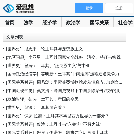
登录
注册
首页
法学
经济学
政治学
国际关系
社会学
文章列表
[世界史]
潘志平：论土耳其与泛突厥主义
[地区问题]
李亚男：土耳其国家安全战略：演变、特征与实践
[世界史]
昝涛：土耳其、“泛突厥主义”与中亚
[国际政治经济学]
姜明新：土耳其“中间走廊”运输通道竞争力研究
[国际关系时评]
周乃蓤：聖索菲亞博物館改為清真寺, 加劇文明衝突
[中国近现代史]
吴文浩：跨国史视野下中国废除治外法权的历程（1919—193
[政治时评]
昝涛：土耳其，帝国的今天
[世界史]
昝涛：土耳其向东看？
[世界史]
保罗·拉赫：土耳其不再是西方世界的一部分？
[国际关系时评]
昝涛：土耳其与“东突”的“不解之缘”
[国际关系时评]
严泉：伊诺努：凯末尔之后再造土耳其