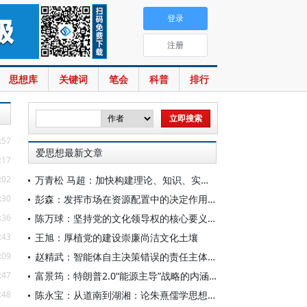
登录
注册
思想库
关键词
笔会
科普
排行
:57
爱思想最新文章
:17
:02
万青松 马超：加快构建理论、知识、实践一体发展的区域国别自主知识体系
:30
彭森：发挥市场在资源配置中的决定作用是中国改革的最基本经验
:36
陈万球：坚持党的文化领导权的核心要义、历史必然性和科学方法
:43
王旭：厚植党的建设崇廉尚洁文化土壤
:09
赵精武：智能体自主决策错误的责任主体与边界
:47
富景筠：特朗普2.0“能源主导”战略的内涵、举措与影响
:48
陈永宝：从道南到湖湘：论朱熹儒学思想的演变