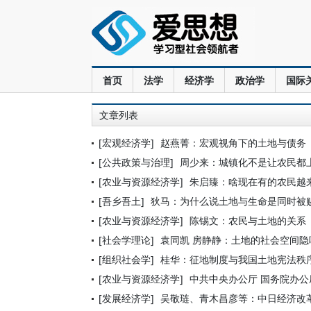
首页
法学
经济学
政治学
国际
文章列表
[宏观经济学]
赵燕菁：宏观视角下的土地与债务
[公共政策与治理]
周少来：城镇化不是让农民都
[农业与资源经济学]
朱启臻：啥现在有的农民越
[吾乡吾土]
狄马：为什么说土地与生命是同时被赐
[农业与资源经济学]
陈锡文：农民与土地的关系
[社会学理论]
袁同凯 房静静：土地的社会空间隐
[组织社会学]
桂华：征地制度与我国土地宪法秩
[农业与资源经济学]
中共中央办公厅 国务院办
[发展经济学]
吴敬琏、青木昌彦等：中日经济改