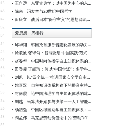
:13
王向远：东亚古典学：以中国为中心的东亚学术文化共同体之建构
:48
陈来：冯友兰与20世纪中国哲学
:47
田庆立：战后日本“保守主义”的思想源流及核心价值探析
:02
爱思想一周排行
:04
:14
邱华翔：韩国托育服务普惠化发展的动力机制、制度路径与政策效应
:54
涂凌波 张译匀：智能驱动·中国实践·范式创新：“构建中国新闻传播学自主知识体系”专题研讨会综述
:01
赵春华：中国时尚传播学自主知识体系的内在逻辑与实践路径
:56
田香凝 丁靓琦：何以“中国学派”：多学科视野下中国特色新闻传播学建设的研究
:10
刘凯：以“四个统一”推进国家安全学自主知识体系构建
:52
姚喜双：自主知识体系构建下的播音主持高等专业教育研究
:38
封丽霞：论中国法理学自主知识体系的建构
:12
刘越：当算法开始参与决策——人工智能重塑全球治理的底层逻辑
:26
杨洁勉：中国区域国别学自主知识体系：本原、借鉴和建构
:13
阎孟伟：马克思劳动价值论中的“劳动”和“价值”概念
:35