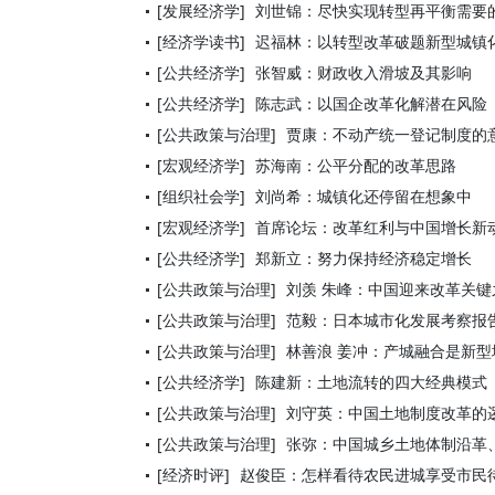
[发展经济学]
刘世锦：尽快实现转型再平衡需要
[经济学读书]
迟福林：以转型改革破题新型城镇
[公共经济学]
张智威：财政收入滑坡及其影响
[公共经济学]
陈志武：以国企改革化解潜在风险
[公共政策与治理]
贾康：不动产统一登记制度的
[宏观经济学]
苏海南：公平分配的改革思路
[组织社会学]
刘尚希：城镇化还停留在想象中
[宏观经济学]
首席论坛：改革红利与中国增长新
[公共经济学]
郑新立：努力保持经济稳定增长
[公共政策与治理]
刘羡 朱峰：中国迎来改革关键
[公共政策与治理]
范毅：日本城市化发展考察报
[公共政策与治理]
林善浪 姜冲：产城融合是新
[公共经济学]
陈建新：土地流转的四大经典模式
[公共政策与治理]
刘守英：中国土地制度改革的
[公共政策与治理]
张弥：中国城乡土地体制沿革
[经济时评]
赵俊臣：怎样看待农民进城享受市民