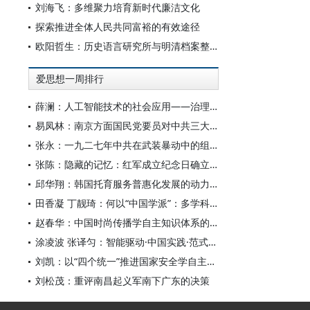
刘海飞：多维聚力培育新时代廉洁文化
探索推进全体人民共同富裕的有效途径
欧阳哲生：历史语言研究所与明清档案整理工作（1928-1949年）
爱思想一周排行
薛澜：人工智能技术的社会应用——治理挑战
易凤林：南京方面国民党要员对中共三大起义的反应
张永：一九二七年中共在武装暴动中的组织转型
张陈：隐藏的记忆：红军成立纪念日确立前中共对南昌起义的纪念
邱华翔：韩国托育服务普惠化发展的动力机制、制度路径与政策效应
田香凝 丁靓琦：何以“中国学派”：多学科视野下中国特色新闻传播学建设的研究
赵春华：中国时尚传播学自主知识体系的内在逻辑与实践路径
涂凌波 张译匀：智能驱动·中国实践·范式创新：“构建中国新闻传播学自主知识体系”专题研讨会综述
刘凯：以“四个统一”推进国家安全学自主知识体系构建
刘松茂：重评南昌起义军南下广东的决策