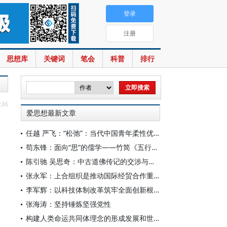
登录
注册
思想库
关键词
笔会
科普
排行
:36
爱思想最新文章
任越 严飞：“松弛”：当代中国青年柔性优绩主义
苟东锋：面向“思”的儒学——竹简《五行》中的三“思”论
陈引驰 吴思奇：中古道佛传记的交涉与互融
张永军：上合组织是推动国际经贸合作重要力量
李军辉：以科技体制改革筑牢全面创新根基
张海涛：坚持锤炼坚强党性
构建人类命运共同体理念的形成发展和世界意义