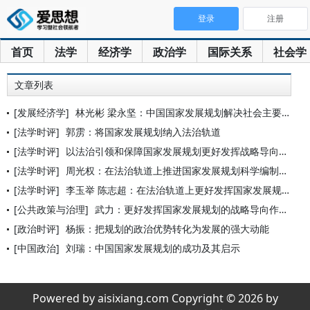
登录
注册
首页
法学
经济学
政治学
国际关系
社会学
文章列表
[发展经济学]
林光彬 梁永坚：中国国家发展规划解决社会主要矛盾的经验探析
[法学时评]
郭雳：将国家发展规划纳入法治轨道
[法学时评]
以法治引领和保障国家发展规划更好发挥战略导向作用
[法学时评]
周光权：在法治轨道上推进国家发展规划科学编制和有效实施
[法学时评]
李玉举 陈志超：在法治轨道上更好发挥国家发展规划的战略导向作
[公共政策与治理]
武力：更好发挥国家发展规划的战略导向作用
[政治时评]
杨振：把规划的政治优势转化为发展的强大动能
[中国政治]
刘瑞：中国国家发展规划的成功及其启示
Powered by aisixiang.com Copyright © 2026 by