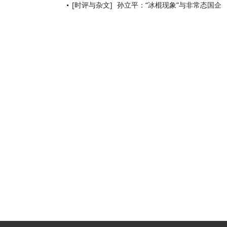
[时评与杂文]
孙立平：“冰棍现象”与非常态国企