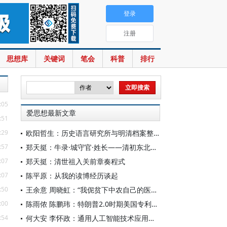
登录
注册
思想库
关键词
笔会
科普
排行
:05
爱思想最新文章
:51
:29
欧阳哲生：历史语言研究所与明清档案整理工作（1928-1949年）
:57
郑天挺：牛录·城守官·姓长——清初东北的地方行政机构
:07
郑天挺：清世祖入关前章奏程式
:07
陈平原：从我的读博经历谈起
:50
王余意 周晓虹：“我伲贫下中农自己的医生”——赤脚医生的视觉表征与形象建构（1965—1978）
:00
陈雨侬 陈鹏玮：特朗普2.0时期美国专利制度的“武器化”演进与中国应对
:54
何大安 李怀政：通用人工智能技术应用下的数字调节机制