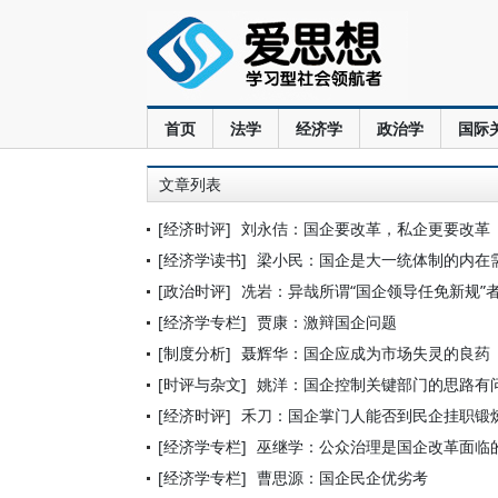
首页
法学
经济学
政治学
国际
文章列表
[经济时评]
刘永佶：国企要改革，私企更要改革
[经济学读书]
梁小民：国企是大一统体制的内在
[政治时评]
冼岩：异哉所谓“国企领导任免新规”
[经济学专栏]
贾康：激辩国企问题
[制度分析]
聂辉华：国企应成为市场失灵的良药
[时评与杂文]
姚洋：国企控制关键部门的思路有
[经济时评]
禾刀：国企掌门人能否到民企挂职锻
[经济学专栏]
巫继学：公众治理是国企改革面临
[经济学专栏]
曹思源：国企民企优劣考