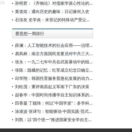
:06
孙明君：《齐物论》对儒家学派心性论的回应
黄道炫：通向历史的趣味：日记缘何入史
石佳友 史学炎：未登记的特殊动产受让人排除强制执行问题研究
爱思想一周排行
薛澜：人工智能技术的社会应用——治理挑战
易凤林：南京方面国民党要员对中共三大起义的反应
张永：一九二七年中共在武装暴动中的组织转型
张陈：隐藏的记忆：红军成立纪念日确立前中共对南昌起义的纪念
邱华翔：韩国托育服务普惠化发展的动力机制、制度路径与政策效应
刘松茂：重评南昌起义军南下广东的决策
赵春华：中国时尚传播学自主知识体系的内在逻辑与实践路径
田香凝 丁靓琦：何以“中国学派”：多学科视野下中国特色新闻传播学建设的研究
涂凌波 张译匀：智能驱动·中国实践·范式创新：“构建中国新闻传播学自主知识体系”专题研讨会综述
刘凯：以“四个统一”推进国家安全学自主知识体系构建