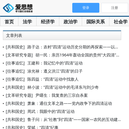
登录
注册
首页
法学
经济学
政治学
国际关系
社会学
文章列表
[共和国史]
路子达：农村“四清”运动历史分期的再探索——以地方“四清”个
[文革研究专题]
胡一民：亲历1964年轰动全国的贵州“大四清”运动
[往事追忆]
王建和：我记忆中的“四清”运动
[往事追忆]
涂光禄：遵义洪江“四清”的日子
[往事追忆]
陈四益：“四清”运动中找敌人
[共和国史]
林小波：“四清”运动中的毛泽东与刘少奇
[文革研究专题]
尹曙生：我复查的三宗自杀案
[共和国史]
萧象：通往文革之路——党内政争下的四清运动
[共和国史]
周武：我眼中的“四清”运动
[共和国史]
鲁子问：从“社教”到“四清”——国家—农民的互动建构
[共和国史]
荣斌：“四清”纪事