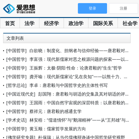
登录
注册
首页
法学
经济学
政治学
国际关系
社会学
文章列表
[中国哲学]
白欲晓：制度化、担纲者与信仰经验——唐君毅对儒教更新问题的探
[中国哲学]
李富强：现代新儒家对恶之根源问题的探索——以熊十力、牟宗三、
[中国哲学]
王振辉：太极·阴阳·性命：论唐君毅的“生生”哲学
[中国哲学]
龚开喻：现代新儒家论“见在良知”——以熊十力、唐君毅、牟宗三
[哲学总论]
李卓：唐君毅与中国哲学史的主体性书写
[中国近现代史]
彭国翔：唐君毅与胡适的交集及其对胡适的评价
[中国哲学]
王国雨：中国自然宇宙观的深层特质：以唐君毅的论说为中心
[中国哲学]
蔡祥元：唐君毅的感通玄学
[学术史话]
林安梧：“儒道情怀”与“鹅湖精神”——从“王邦雄”与“曾昭旭
[中国哲学]
黄玉顺：儒家哲学发展的方向
[佛学研究专题]
杜保瑞：从当代儒佛辩诤谈中国哲学研究视野