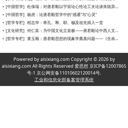
[中国哲学]
杜保瑞：对唐君毅以宇宙论心性论工夫论谈朱陆异同之反思
[中国哲学]
杨虎：论唐君毅哲学中的“感通”与“心灵”
[哲学专栏]
程志华：将孔、释、耶、穆及祖先揖入一堂
[文化研究]
何仁富：为中国文化立皇极——唐君毅论中西人文精神之融通与中国
[哲学专栏]
黄玉顺：唐君毅思想的现象学奠基问题——《生命存在与心灵境界》
Powered by aisixiang.com Copyright © 2026 by
aisixiang.com All Rights Reserved 爱思想 京ICP备12007865
号-1 京公网安备11010602120014号.
工业和信息化部备案管理系统