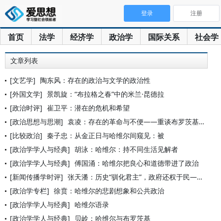
登录
注册
首页
法学
经济学
政治学
国际关系
社会学
文章列表
[文艺学]
陶东风：存在的政治与文学的政治性
[外国文学]
景凯旋：“布拉格之春”中的米兰·昆德拉
[政治时评]
崔卫平：潜在的危机和希望
[政治思想与思潮]
袁凌：存在的革命与不便——重谈布罗茨基和哈维尔的争论
[比较政治]
秦子忠：从金正日与哈维尔间窥见：被
[政治学学人与经典]
胡泳：哈维尔：持不同生活见解者
[政治学学人与经典]
傅国涌：哈维尔把良心和道德带进了政治
[新闻传播学时评]
张天潘：历史“驯化君主”，政府还权于民——金正日与哈维尔
[政治学专栏]
徐贲：哈维尔的悲剧想象和公共政治
[政治学学人与经典]
哈维尔语录
[政治学学人与经典]
贝岭：哈维尔与布罗茨基