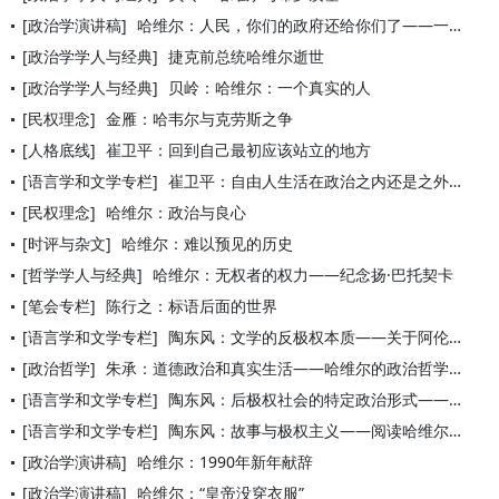
[政治学演讲稿]
哈维尔：人民，你们的政府还给你们了——一九九〇年新年献辞
[政治学学人与经典]
捷克前总统哈维尔逝世
[政治学学人与经典]
贝岭：哈维尔：一个真实的人
[民权理念]
金雁：哈韦尔与克劳斯之争
[人格底线]
崔卫平：回到自己最初应该站立的地方
[语言学和文学专栏]
崔卫平：自由人生活在政治之内还是之外？
[民权理念]
哈维尔：政治与良心
[时评与杂文]
哈维尔：难以预见的历史
[哲学学人与经典]
哈维尔：无权者的权力——纪念扬·巴托契卡
[笔会专栏]
陈行之：标语后面的世界
[语言学和文学专栏]
陶东风：文学的反极权本质——关于阿伦特、哈维尔的阅读笔记
[政治哲学]
朱承：道德政治和真实生活——哈维尔的政治哲学初探
[语言学和文学专栏]
陶东风：后极权社会的特定政治形式——生活在真实中与“反政治的
[语言学和文学专栏]
陶东风：故事与极权主义——阅读哈维尔之二
[政治学演讲稿]
哈维尔：1990年新年献辞
[政治学演讲稿]
哈维尔：“皇帝没穿衣服”