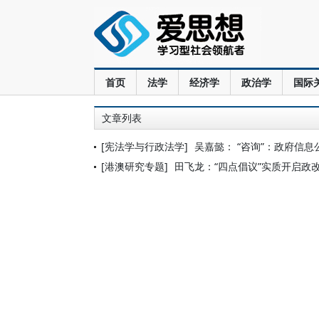
首页
法学
经济学
政治学
国际
文章列表
[宪法学与行政法学]
吴嘉懿： “咨询”：政府信
[港澳研究专题]
田飞龙：“四点倡议”实质开启政