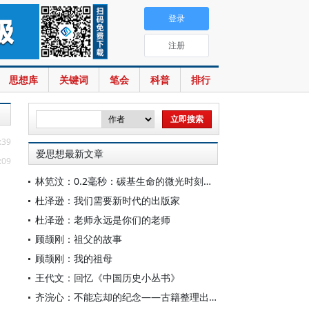
登录
注册
思想库
关键词
笔会
科普
排行
:39
爱思想最新文章
:09
林笕汶：0.2毫秒：碳基生命的微光时刻——读邵春堡《未来人类：科技拓展无限可能》
杜泽逊：我们需要新时代的出版家
杜泽逊：老师永远是你们的老师
顾颉刚：祖父的故事
顾颉刚：我的祖母
王代文：回忆《中国历史小丛书》
齐浣心：不能忘却的纪念——古籍整理出版规划小组成立六十载记