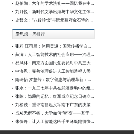
赵伯陶：六年的学术洗礼——回忆我在中华书局的日子
刘月悦：新时代文学出海与中华文化主体性建构
史哲文：“八砖吟馆”与阮元幕府金石诗的学人品格、诗学祈向
爱思想一周排行
张莉 汪司晨：体用贯通：国际传播学自主知识体系的建构逻辑与学科交叉进路
薛澜：人工智能技术的社会应用——治理挑战
易凤林：南京方面国民党要员对中共三大起义的反应
申海恩：完善治理促进人工智能造福人类
隋璐怡 罗慧芳：数字普惠与治理革新：中国人工智能赋能全球南方发展
张永：一九二七年中共在武装暴动中的组织转型
张陈：隐藏的记忆：红军成立纪念日确立前中共对南昌起义的纪念
刘松茂：重评南昌起义军南下广东的决策
当AI无所不答，大学如何“智”变——基于全国400余所高校本科生AI使用情况的调查与思考
朱保锋：让人工智能这匹千里马既跑得快又跑得稳