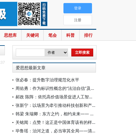
登录
注册
思想库
关键词
笔会
科普
排行
:37
爱思想最新文章
张必春：提升数字治理规范化水平
周佑勇：作为标识性概念的“法治自信”及其时代意蕴
郝政 陈阵：依托高价值场景促进人工智能高质量数据集建设
张新宁：以场景为牵引推动科技创新和产业创新深度融合
韩梁 朱瑞卿：东方之约，相约未来—— 中国元首外交的世界情怀与大国气派
关铭闻：点赞！这正是中国体育该有的样子
毕鲁瑶：治河之道，必当审其全局——清代靳辅的治水理念与实践