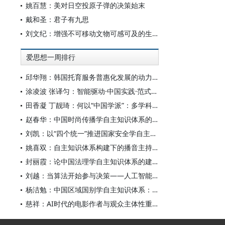
姚百慧：美对日空投原子弹的决策始末
戴和圣：君子有九思
刘文纪：增强不可移动文物可感可及的生命力
爱思想一周排行
邱华翔：韩国托育服务普惠化发展的动力机制、制度路径与政策效应
涂凌波 张译匀：智能驱动·中国实践·范式创新：“构建中国新闻传播学自主知识体系”专题研讨会综述
田香凝 丁靓琦：何以“中国学派”：多学科视野下中国特色新闻传播学建设的研究
赵春华：中国时尚传播学自主知识体系的内在逻辑与实践路径
刘凯：以“四个统一”推进国家安全学自主知识体系构建
姚喜双：自主知识体系构建下的播音主持高等专业教育研究
封丽霞：论中国法理学自主知识体系的建构
刘越：当算法开始参与决策——人工智能重塑全球治理的底层逻辑
杨洁勉：中国区域国别学自主知识体系：本原、借鉴和建构
慈祥：AI时代的电影作者与观众主体性重构