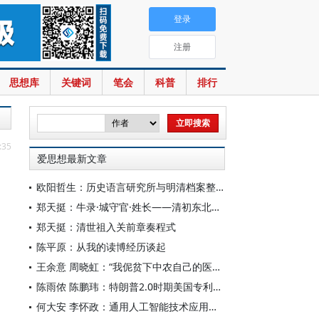
登录
注册
思想库
关键词
笔会
科普
排行
:35
爱思想最新文章
欧阳哲生：历史语言研究所与明清档案整理工作（1928-1949年）
郑天挺：牛录·城守官·姓长——清初东北的地方行政机构
郑天挺：清世祖入关前章奏程式
陈平原：从我的读博经历谈起
王余意 周晓虹：“我伲贫下中农自己的医生”——赤脚医生的视觉表征与形象建构（1965—1978）
陈雨侬 陈鹏玮：特朗普2.0时期美国专利制度的“武器化”演进与中国应对
何大安 李怀政：通用人工智能技术应用下的数字调节机制