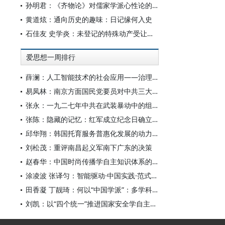
孙明君：《齐物论》对儒家学派心性论的回应
黄道炫：通向历史的趣味：日记缘何入史
石佳友 史学炎：未登记的特殊动产受让人排除强制执行问题研究
爱思想一周排行
薛澜：人工智能技术的社会应用——治理挑战
易凤林：南京方面国民党要员对中共三大起义的反应
张永：一九二七年中共在武装暴动中的组织转型
张陈：隐藏的记忆：红军成立纪念日确立前中共对南昌起义的纪念
邱华翔：韩国托育服务普惠化发展的动力机制、制度路径与政策效应
刘松茂：重评南昌起义军南下广东的决策
赵春华：中国时尚传播学自主知识体系的内在逻辑与实践路径
涂凌波 张译匀：智能驱动·中国实践·范式创新：“构建中国新闻传播学自主知识体系”专题研讨会综述
田香凝 丁靓琦：何以“中国学派”：多学科视野下中国特色新闻传播学建设的研究
刘凯：以“四个统一”推进国家安全学自主知识体系构建