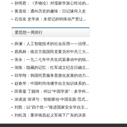
孙明君：《齐物论》对儒家学派心性论的回应
黄道炫：通向历史的趣味：日记缘何入史
石佳友 史学炎：未登记的特殊动产受让人排除强制执行问题研究
爱思想一周排行
薛澜：人工智能技术的社会应用——治理挑战
易凤林：南京方面国民党要员对中共三大起义的反应
张永：一九二七年中共在武装暴动中的组织转型
张陈：隐藏的记忆：红军成立纪念日确立前中共对南昌起义的纪念
邱华翔：韩国托育服务普惠化发展的动力机制、制度路径与政策效应
赵春华：中国时尚传播学自主知识体系的内在逻辑与实践路径
田香凝 丁靓琦：何以“中国学派”：多学科视野下中国特色新闻传播学建设的研究
涂凌波 张译匀：智能驱动·中国实践·范式创新：“构建中国新闻传播学自主知识体系”专题研讨会综述
刘凯：以“四个统一”推进国家安全学自主知识体系构建
刘松茂：重评南昌起义军南下广东的决策