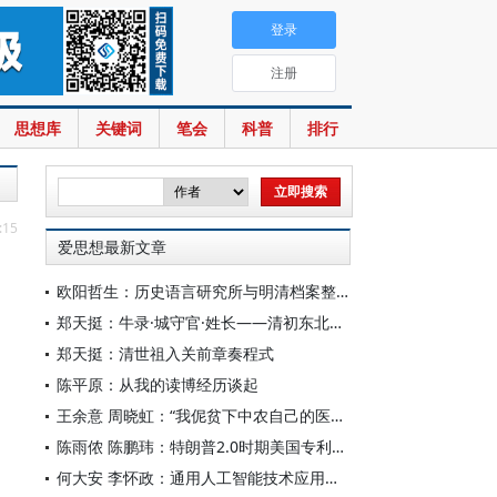
登录
注册
思想库
关键词
笔会
科普
排行
:15
爱思想最新文章
欧阳哲生：历史语言研究所与明清档案整理工作（1928-1949年）
郑天挺：牛录·城守官·姓长——清初东北的地方行政机构
郑天挺：清世祖入关前章奏程式
陈平原：从我的读博经历谈起
王余意 周晓虹：“我伲贫下中农自己的医生”——赤脚医生的视觉表征与形象建构（1965—1978）
陈雨侬 陈鹏玮：特朗普2.0时期美国专利制度的“武器化”演进与中国应对
何大安 李怀政：通用人工智能技术应用下的数字调节机制