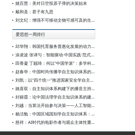
姚百慧：美对日空投原子弹的决策始末
戴和圣：君子有九思
刘文纪：增强不可移动文物可感可及的生命力
爱思想一周排行
邱华翔：韩国托育服务普惠化发展的动力机制、制度路径与政策效应
涂凌波 张译匀：智能驱动·中国实践·范式创新：“构建中国新闻传播学自主知识体系”专题研讨会综述
田香凝 丁靓琦：何以“中国学派”：多学科视野下中国特色新闻传播学建设的研究
赵春华：中国时尚传播学自主知识体系的内在逻辑与实践路径
刘凯：以“四个统一”推进国家安全学自主知识体系构建
姚喜双：自主知识体系构建下的播音主持高等专业教育研究
封丽霞：论中国法理学自主知识体系的建构
刘越：当算法开始参与决策——人工智能重塑全球治理的底层逻辑
杨洁勉：中国区域国别学自主知识体系：本原、借鉴和建构
慈祥：AI时代的电影作者与观众主体性重构