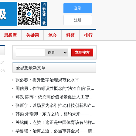
登录
注册
思想库
关键词
笔会
科普
排行
:01
爱思想最新文章
:28
张必春：提升数字治理规范化水平
周佑勇：作为标识性概念的“法治自信”及其时代意蕴
郝政 陈阵：依托高价值场景促进人工智能高质量数据集建设
张新宁：以场景为牵引推动科技创新和产业创新深度融合
韩梁 朱瑞卿：东方之约，相约未来—— 中国元首外交的世界情怀与大国气派
关铭闻：点赞！这正是中国体育该有的样子
毕鲁瑶：治河之道，必当审其全局——清代靳辅的治水理念与实践