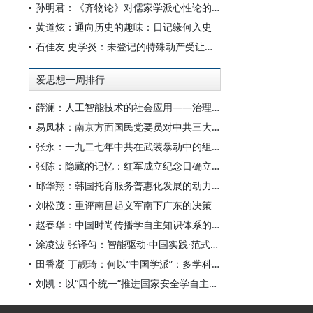
孙明君：《齐物论》对儒家学派心性论的回应
黄道炫：通向历史的趣味：日记缘何入史
石佳友 史学炎：未登记的特殊动产受让人排除强制执行问题研究
爱思想一周排行
薛澜：人工智能技术的社会应用——治理挑战
易凤林：南京方面国民党要员对中共三大起义的反应
张永：一九二七年中共在武装暴动中的组织转型
张陈：隐藏的记忆：红军成立纪念日确立前中共对南昌起义的纪念
邱华翔：韩国托育服务普惠化发展的动力机制、制度路径与政策效应
刘松茂：重评南昌起义军南下广东的决策
赵春华：中国时尚传播学自主知识体系的内在逻辑与实践路径
涂凌波 张译匀：智能驱动·中国实践·范式创新：“构建中国新闻传播学自主知识体系”专题研讨会综述
田香凝 丁靓琦：何以“中国学派”：多学科视野下中国特色新闻传播学建设的研究
刘凯：以“四个统一”推进国家安全学自主知识体系构建