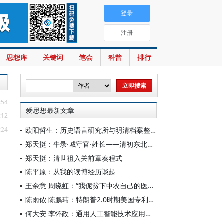
登录
注册
思想库
关键词
笔会
科普
排行
:54
爱思想最新文章
:12
:24
欧阳哲生：历史语言研究所与明清档案整理工作（1928-1949年）
郑天挺：牛录·城守官·姓长——清初东北的地方行政机构
郑天挺：清世祖入关前章奏程式
陈平原：从我的读博经历谈起
王余意 周晓虹：“我伲贫下中农自己的医生”——赤脚医生的视觉表征与形象建构（1965—1978）
陈雨侬 陈鹏玮：特朗普2.0时期美国专利制度的“武器化”演进与中国应对
何大安 李怀政：通用人工智能技术应用下的数字调节机制