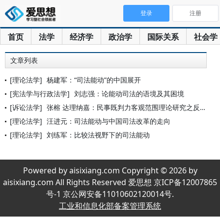
登录
注册
首页
法学
经济学
政治学
国际关系
社会学
文章列表
[理论法学]
杨建军：“司法能动”的中国展开
[宪法学与行政法学]
刘志强：论能动司法的语境及其困境
[诉讼法学]
张榕 达理纳嘉：民事既判力客观范围理论研究之反思
[理论法学]
汪进元：司法能动与中国司法改革的走向
[理论法学]
刘练军：比较法视野下的司法能动
Powered by aisixiang.com Copyright © 2026 by
aisixiang.com All Rights Reserved 爱思想 京ICP备12007865
号-1 京公网安备11010602120014号.
工业和信息化部备案管理系统