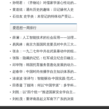
孙明君：《齐物论》对儒家学派心性论的回应
黄道炫：通向历史的趣味：日记缘何入史
石佳友 史学炎：未登记的特殊动产受让人排除强制执行问题研究
爱思想一周排行
薛澜：人工智能技术的社会应用——治理挑战
易凤林：南京方面国民党要员对中共三大起义的反应
张永：一九二七年中共在武装暴动中的组织转型
张陈：隐藏的记忆：红军成立纪念日确立前中共对南昌起义的纪念
邱华翔：韩国托育服务普惠化发展的动力机制、制度路径与政策效应
赵春华：中国时尚传播学自主知识体系的内在逻辑与实践路径
涂凌波 张译匀：智能驱动·中国实践·范式创新：“构建中国新闻传播学自主知识体系”专题研讨会综述
田香凝 丁靓琦：何以“中国学派”：多学科视野下中国特色新闻传播学建设的研究
刘凯：以“四个统一”推进国家安全学自主知识体系构建
刘松茂：重评南昌起义军南下广东的决策