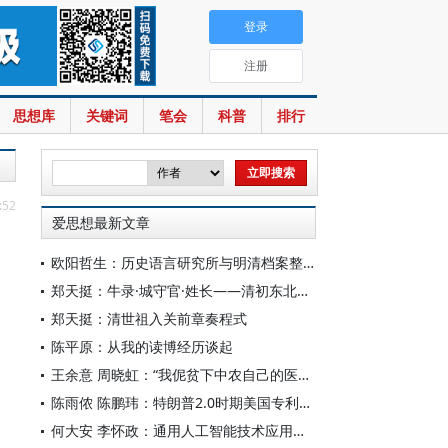
登录
注册
思想库
关键词
笔会
科普
排行
:52
爱思想最新文章
欧阳哲生：历史语言研究所与明清档案整理工作（1928-1949年）
郑天挺：牛录·城守官·姓长——清初东北的地方行政机构
郑天挺：清世祖入关前章奏程式
陈平原：从我的读博经历谈起
王余意 周晓虹：“我伲贫下中农自己的医生”——赤脚医生的视觉表征与形象建构（1965—1978）
陈雨侬 陈鹏玮：特朗普2.0时期美国专利制度的“武器化”演进与中国应对
何大安 李怀政：通用人工智能技术应用下的数字调节机制