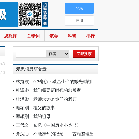
登录
注册
思想库
关键词
笔会
科普
排行
:43
爱思想最新文章
:10
林笕汶：0.2毫秒：碳基生命的微光时刻——读邵春堡《未来人类：科技拓展无限可能》
杜泽逊：我们需要新时代的出版家
杜泽逊：老师永远是你们的老师
顾颉刚：祖父的故事
顾颉刚：我的祖母
王代文：回忆《中国历史小丛书》
齐浣心：不能忘却的纪念——古籍整理出版规划小组成立六十载记