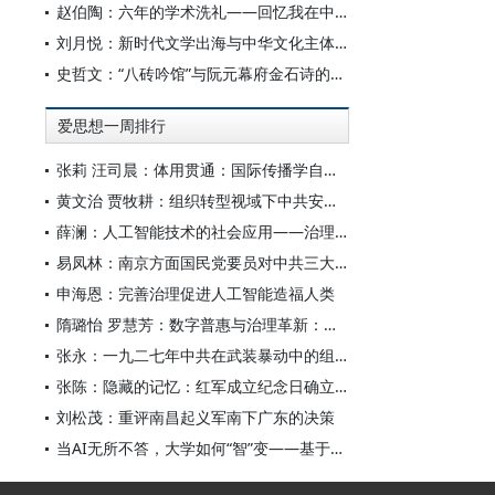
赵伯陶：六年的学术洗礼——回忆我在中华书局的日子
刘月悦：新时代文学出海与中华文化主体性建构
史哲文：“八砖吟馆”与阮元幕府金石诗的学人品格、诗学祈向
爱思想一周排行
张莉 汪司晨：体用贯通：国际传播学自主知识体系的建构逻辑与学科交叉进路
黄文治 贾牧耕：组织转型视域下中共安徽省临时委员会的“两建两废”（1927—1931）
薛澜：人工智能技术的社会应用——治理挑战
易凤林：南京方面国民党要员对中共三大起义的反应
申海恩：完善治理促进人工智能造福人类
隋璐怡 罗慧芳：数字普惠与治理革新：中国人工智能赋能全球南方发展
张永：一九二七年中共在武装暴动中的组织转型
张陈：隐藏的记忆：红军成立纪念日确立前中共对南昌起义的纪念
刘松茂：重评南昌起义军南下广东的决策
当AI无所不答，大学如何“智”变——基于全国400余所高校本科生AI使用情况的调查与思考