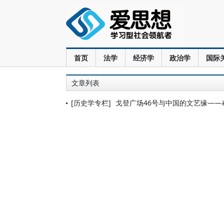
首页
法学
经济学
政治学
国际
文章列表
[历史学专栏]
戈登广场46号与中国的文艺缘——