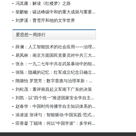
冯其庸：解读《红楼梦》之路
柴麒敏：碳达峰碳中和的重大成就与重要任务
刘梦溪：曹雪芹和他的文学世界
爱思想一周排行
薛澜：人工智能技术的社会应用——治理挑战
易凤林：南京方面国民党要员对中共三大起义的反应
张永：一九二七年中共在武装暴动中的组织转型
张陈：隐藏的记忆：红军成立纪念日确立前中共对南昌起义的纪念
隋璐怡 罗慧芳：数字普惠与治理革新：中国人工智能赋能全球南方发展
刘松茂：重评南昌起义军南下广东的决策
刘凯：以“四个统一”推进国家安全学自主知识体系构建
赵春华：中国时尚传播学自主知识体系的内在逻辑与实践路径
涂凌波 张译匀：智能驱动·中国实践·范式创新：“构建中国新闻传播学自主知识体系”专题研讨会综述
田香凝 丁靓琦：何以“中国学派”：多学科视野下中国特色新闻传播学建设的研究