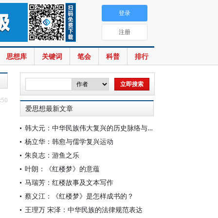
登录
注册
思想库
关键词
笔会
科普
排行
:50
爱思想最新文章
韩大元：中华民族伟大复兴的历史脉络与宪法内涵
杨立华：韩愈与儒学复兴运动
朱良志：游鱼之乐
叶朗：《红楼梦》的意蕴
马瑞芳：红楼故事及文本写作
蔡义江：《红楼梦》是怎样成书的？
王理万 宋泽：中华民族的法律规范表达