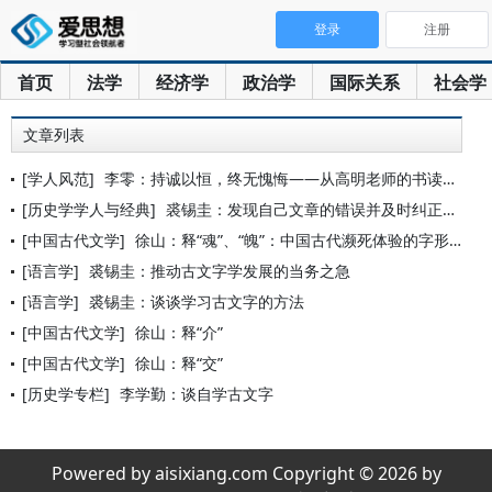
登录
注册
首页
法学
经济学
政治学
国际关系
社会学
文章列表
[学人风范]
李零：持诚以恒，终无愧悔——从高明老师的书读到和想到的
[历史学学人与经典]
裘锡圭：发现自己文章的错误并及时纠正，这是做学问应该有的态度
[中国古代文学]
徐山：释“魂”、“魄”：中国古代濒死体验的字形记录
[语言学]
裘锡圭：推动古文字学发展的当务之急
[语言学]
裘锡圭：谈谈学习古文字的方法
[中国古代文学]
徐山：释“介”
[中国古代文学]
徐山：释“交”
[历史学专栏]
李学勤：谈自学古文字
Powered by aisixiang.com Copyright © 2026 by