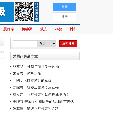
登录
注册
思想库
关键词
笔会
科普
排行
:19
爱思想最新文章
:57
杨立华：韩愈与儒学复兴运动
朱良志：游鱼之乐
叶朗：《红楼梦》的意蕴
马瑞芳：红楼故事及文本写作
蔡义江：《红楼梦》是怎样成书的？
王理万 宋泽：中华民族的法律规范表达
冯其庸：解读《红楼梦》之路