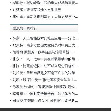
柴麒敏：碳达峰碳中和的重大成就与重要任务
刘梦溪：曹雪芹和他的文学世界
李伯重：重新认识明清史：大历史观与中国史学创新
爱思想一周排行
薛澜：人工智能技术的社会应用——治理挑战
易凤林：南京方面国民党要员对中共三大起义的反应
隋璐怡 罗慧芳：数字普惠与治理革新：中国人工智能赋能全球南方发展
张永：一九二七年中共在武装暴动中的组织转型
张陈：隐藏的记忆：红军成立纪念日确立前中共对南昌起义的纪念
刘松茂：重评南昌起义军南下广东的决策
刘凯：以“四个统一”推进国家安全学自主知识体系构建
涂凌波 张译匀：智能驱动·中国实践·范式创新：“构建中国新闻传播学自主知识体系”专题研讨会综述
赵春华：中国时尚传播学自主知识体系的内在逻辑与实践路径
田香凝 丁靓琦：何以“中国学派”：多学科视野下中国特色新闻传播学建设的研究