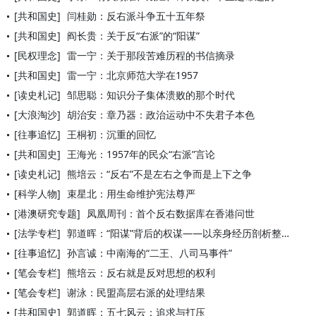
[共和国史]
闫桂勋：反右派斗争五十五年祭
[共和国史]
阎长贵：关于反“右派”的“阳谋”
[民权理念]
雷一宁：关于那段苦难历程的书信摘录
[共和国史]
雷一宁：北京师范大学在1957
[读史札记]
邹思聪：知识分子集体溃败的那个时代
[大浪淘沙]
胡治安：章乃器：政治运动中不失君子本色
[往事追忆]
王桐初：沉重的回忆
[共和国史]
王海光：1957年的民众“右派”言论
[读史札记]
熊培云：“反右”不是左右之争而是上下之争
[科学人物]
束星北：用生命维护宪法尊严
[港澳研究专题]
凤凰周刊：首个反右数据库在香港问世
[法学专栏]
郭道晖：“阳谋”背后的权谋——以亲身经历剖析整风反右运动
[往事追忆]
孙言诚：中南海的“二王、八司马事件”
[笔会专栏]
熊培云：反右就是反对思想的权利
[笔会专栏]
谢泳：民盟高层右派的处理结果
[共和国史]
郭道晖：五七风云：追求与打压