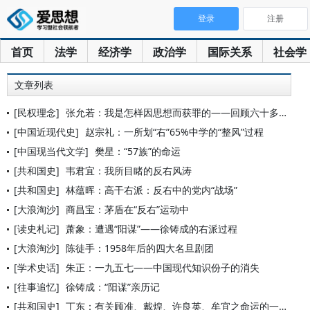
登录
注册
首页
法学
经济学
政治学
国际关系
社会学
文章列表
[民权理念]
张允若：我是怎样因思想而获罪的——回顾六十多年前的一段经历
[中国近现代史]
赵宗礼：一所划“右”65%中学的“整风”过程
[中国现当代文学]
樊星：“57族”的命运
[共和国史]
韦君宜：我所目睹的反右风涛
[共和国史]
林蕴晖：高干右派：反右中的党内“战场”
[大浪淘沙]
商昌宝：茅盾在“反右”运动中
[读史札记]
萧象：遭遇“阳谋”——徐铸成的右派过程
[大浪淘沙]
陈徒手：1958年后的四大名旦剧团
[学术史话]
朱正：一九五七——中国现代知识份子的消失
[往事追忆]
徐铸成：“阳谋”亲历记
[共和国史]
丁东：有关顾准、戴煌、许良英、牟宜之命运的一份史料