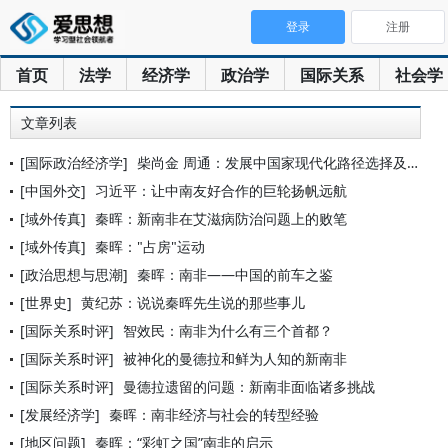
登录
注册
首页
法学
经济学
政治学
国际关系
社会学
文章列表
[国际政治经济学]
柴尚金 周通：发展中国家现代化路径选择及其经验教训——以印度
[中国外交]
习近平：让中南友好合作的巨轮扬帆远航
[域外传真]
秦晖：新南非在艾滋病防治问题上的败笔
[域外传真]
秦晖："占房"运动
[政治思想与思潮]
秦晖：南非——中国的前车之鉴
[世界史]
黄纪苏：说说秦晖先生说的那些事儿
[国际关系时评]
智效民：南非为什么有三个首都？
[国际关系时评]
被神化的曼德拉和鲜为人知的新南非
[国际关系时评]
曼德拉遗留的问题：新南非面临诸多挑战
[发展经济学]
秦晖：南非经济与社会的转型经验
[地区问题]
秦晖：“彩虹之国”南非的启示