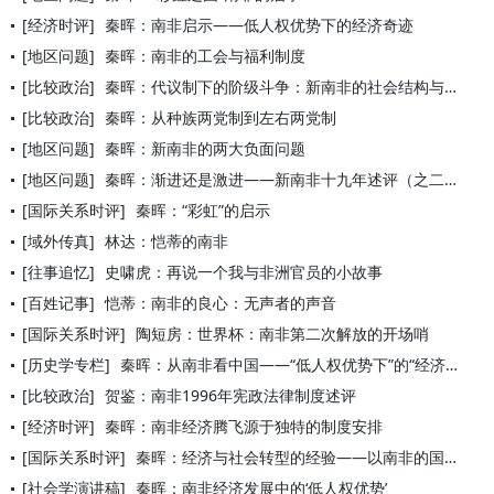
[经济时评]
秦晖：南非启示——低人权优势下的经济奇迹
[地区问题]
秦晖：南非的工会与福利制度
[比较政治]
秦晖：代议制下的阶级斗争：新南非的社会结构与民主政治
[比较政治]
秦晖：从种族两党制到左右两党制
[地区问题]
秦晖：新南非的两大负面问题
[地区问题]
秦晖：渐进还是激进——新南非十九年述评（之二）
[国际关系时评]
秦晖：“彩虹”的启示
[域外传真]
林达：恺蒂的南非
[往事追忆]
史啸虎：再说一个我与非洲官员的小故事
[百姓记事]
恺蒂：南非的良心：无声者的声音
[国际关系时评]
陶短房：世界杯：南非第二次解放的开场哨
[历史学专栏]
秦晖：从南非看中国——“低人权优势下”的“经济奇迹”
[比较政治]
贺鉴：南非1996年宪政法律制度述评
[经济时评]
秦晖：南非经济腾飞源于独特的制度安排
[国际关系时评]
秦晖：经济与社会转型的经验——以南非的国家转型为例
[社会学演讲稿]
秦晖：南非经济发展中的‘低人权优势’