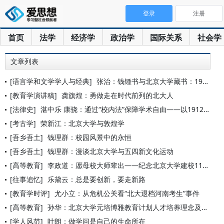
登录
注册
首页
法学
经济学
政治学
国际关系
社会学
文章列表
[语言学和文学学人与经典]
张治：钱锺书与北京大学藏书：1953—1955年的个人阅读史
[教育学演讲稿]
龚旗煌：勇做走在时代前列的北大人
[法律史]
湛中乐 康骁：通过“校内法”保障学术自由——以1912—19
[考古学]
荣新江：北京大学与敦煌学
[吾乡吾土]
钱理群：校园风景中的永恒
[吾乡吾土]
钱理群：漫谈北京大学与五四新文化运动
[高等教育]
李政道：愿母校大师辈出——纪念北京大学建校110周年
[往事追忆]
乐黛云：总是要创新，要走新路
[教育学时评]
尤小立：从危机公关看“北大退档河南考生”事件
[高等教育]
孙华：北京大学元培博雅教育计划人才培养理念及路径
[学人风范]
叶朗：做学问是自己的生命所在