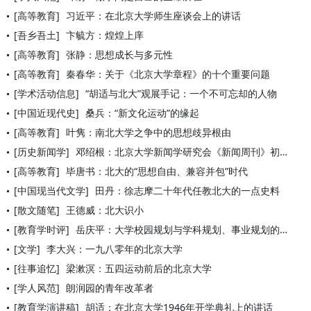
[高等教育]
习近平：在北京大学师生座谈会上的讲话
[吾乡吾土]
卞毓方：煌煌上庠
[高等教育]
张静：思想成长与多元性
[高等教育]
秦春华：关于《北京大学章程》的十个重要问题
[学术活动信息]
“胡适与北大”观展手记：一个不可忘却的人物
[中国近现代史]
桑兵：“新文化运动”的缘起
[高等教育]
叶隽：南北大学之争中的思想歧异根由
[历史新闻学]
邓绍根：北京大学新闻学研究会《新闻周刊》初探
[高等教育]
毕唐书：北大的“思想自由、兼容并包”时代
[中国现当代文学]
田丹：徐志摩二十年代任教北大的一点史料
[散文随笔]
王德威：北大识小
[教育学时评]
岳庆平：大学校园规划与学科规划、事业规划的关系及思考
[文学]
李大兴：一九八零年的北京大学
[往事追忆]
梁漱溟：五四运动前后的北京大学
[学人风范]
朗润园的青年改革者
[教育学演讲稿]
胡适：在北京大学1946年开学典礼上的讲话