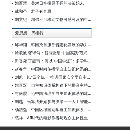
姚百慧：美对日空投原子弹的决策始末
戴和圣：君子有九思
刘文纪：增强不可移动文物可感可及的生命力
爱思想一周排行
邱华翔：韩国托育服务普惠化发展的动力机制、制度路径与政策效应
涂凌波 张译匀：智能驱动·中国实践·范式创新：“构建中国新闻传播学自主知识体系”专题研讨会综述
田香凝 丁靓琦：何以“中国学派”：多学科视野下中国特色新闻传播学建设的研究
赵春华：中国时尚传播学自主知识体系的内在逻辑与实践路径
刘凯：以“四个统一”推进国家安全学自主知识体系构建
姚喜双：自主知识体系构建下的播音主持高等专业教育研究
封丽霞：论中国法理学自主知识体系的建构
刘越：当算法开始参与决策——人工智能重塑全球治理的底层逻辑
杨洁勉：中国区域国别学自主知识体系：本原、借鉴和建构
慈祥：AI时代的电影作者与观众主体性重构