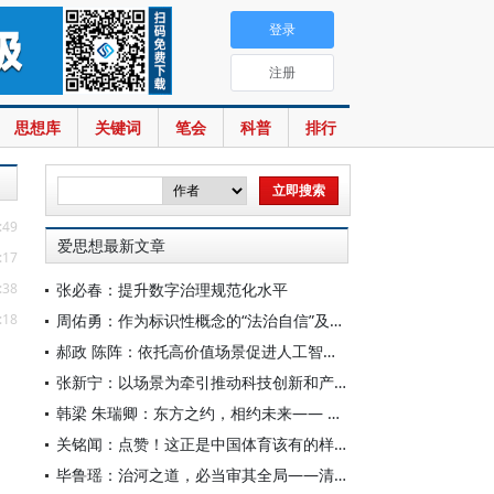
登录
注册
思想库
关键词
笔会
科普
排行
:49
爱思想最新文章
:17
:38
张必春：提升数字治理规范化水平
:18
周佑勇：作为标识性概念的“法治自信”及其时代意蕴
郝政 陈阵：依托高价值场景促进人工智能高质量数据集建设
张新宁：以场景为牵引推动科技创新和产业创新深度融合
韩梁 朱瑞卿：东方之约，相约未来—— 中国元首外交的世界情怀与大国气派
关铭闻：点赞！这正是中国体育该有的样子
毕鲁瑶：治河之道，必当审其全局——清代靳辅的治水理念与实践