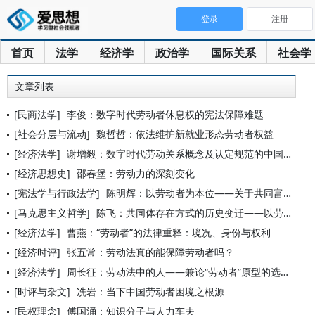
登录
注册
首页
法学
经济学
政治学
国际关系
社会学
文章列表
[民商法学]
李俊：数字时代劳动者休息权的宪法保障难题
[社会分层与流动]
魏哲哲：依法维护新就业形态劳动者权益
[经济法学]
谢增毅：数字时代劳动关系概念及认定规范的中国表达
[经济思想史]
邵春堡：劳动力的深刻变化
[宪法学与行政法学]
陈明辉：以劳动者为本位——关于共同富裕的一条思考路径
[马克思主义哲学]
陈飞：共同体存在方式的历史变迁——以劳动者和生产资料的关系为
[经济法学]
曹燕：“劳动者”的法律重释：境况、身份与权利
[经济时评]
张五常：劳动法真的能保障劳动者吗？
[经济法学]
周长征：劳动法中的人——兼论“劳动者”原型的选择对劳动立法实
[时评与杂文]
冼岩：当下中国劳动者困境之根源
[民权理念]
傅国涌：知识分子与人力车夫