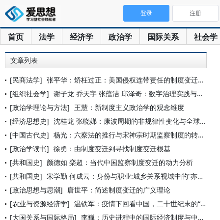
登录
注册
首页
法学
经济学
政治学
国际关系
社会学
文章列表
[民商法学]
张平华：矫枉过正：美国侵权连带责任的制度变迁及其启示
[组织社会学]
谢子龙 乔天宇 张蕴洁 邱泽奇：数字治理实践与风控规制异同—
[政治学理论与方法]
王慧：新制度主义政治学的观念维度
[经济思想史]
沈桂龙 张晓娣：康波周期的非规律性变化与全球经济复苏的不确定
[中国古代史]
杨光：六察法的推行与宋神宗时期监察制度的转变
[政治学读书]
徐勇：由制度变迁到寻找制度变迁根基
[共和国史]
颜德如 栾超：当代中国监察制度变迁的动力分析
[共和国史]
宋学勤 何成云：身份与职业:城乡关系视域中的“亦工亦农”(1
[政治思想与思潮]
唐世平：简述制度变迁的广义理论
[农业与资源经济学]
温铁军：疫情下回看中国，二十世纪末的“化危为机”与结构性制度
[大国关系与国际格局]
李巍：历史进程中的国际经济制度与中国的角色