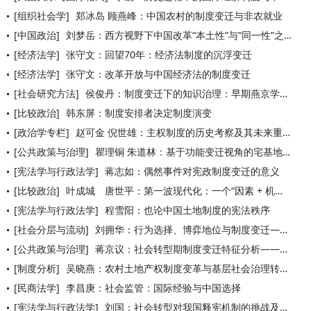
[组织社会学]
郑冰岛 顾燕峰：中国农村的制度变迁与非农就业
[中国政治]
刘梦岳：西方视野下中国改革“本土性”与“同一性”之争
[经济法学]
张守文：回望70年：经济法制度的沉浮变迁
[经济法学]
张守文：改革开放与中国经济法的制度变迁
[社会研究方法]
侯俊丹：制度变迁下的知识治理：早期燕京学派的清河试验
[比较政治]
韩东屏：制度安排者决定制度演变
[政治学专栏]
赵可金 倪世雄：主权制度的历史考察及其未来重构
[公共政策与治理]
瞿理铜 朱道林：基于功能变迁视角的宅基地管理制度研究
[宪法学与行政法学]
蒋志如：偶然事件对宪政制度变迁的意义
[比较政治]
叶成城 唐世平：第一波现代化：一个“因素 + 机制”的新解释
[宪法学与行政法学]
程雪阳：也论中国土地制度的宪法秩序
[社会分层与流动]
刘拥华：行为选择、博弈地位与制度变迁——基于国家—农民关系的
[公共政策与治理]
蒋京议：社会转型期制度变迁特征分析———以国家政治系统顶层设
[制度分析]
吴晓燕：农村土地产权制度变革与基层社会治理转型
[民商法学]
李昌庚：社会监管：国际经验与中国选择
[宪法学与行政法学]
刘国：社会转型对我国释宪机制的挑战及其应对