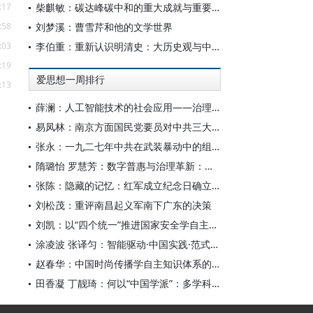
:17
柴麒敏：碳达峰碳中和的重大成就与重要任务
:58
刘梦溪：曹雪芹和他的文学世界
:03
李伯重：重新认识明清史：大历史观与中国史学创新
:19
爱思想一周排行
:13
薛澜：人工智能技术的社会应用——治理挑战
易凤林：南京方面国民党要员对中共三大起义的反应
张永：一九二七年中共在武装暴动中的组织转型
隋璐怡 罗慧芳：数字普惠与治理革新：中国人工智能赋能全球南方发展
张陈：隐藏的记忆：红军成立纪念日确立前中共对南昌起义的纪念
刘松茂：重评南昌起义军南下广东的决策
刘凯：以“四个统一”推进国家安全学自主知识体系构建
涂凌波 张译匀：智能驱动·中国实践·范式创新：“构建中国新闻传播学自主知识体系”专题研讨会综述
赵春华：中国时尚传播学自主知识体系的内在逻辑与实践路径
田香凝 丁靓琦：何以“中国学派”：多学科视野下中国特色新闻传播学建设的研究