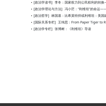
[政治学读书]
李冬：国家权力到公民权利的转换
[政治学理论与方法]
冯小茫：“利维坦”的命运—
[政治哲学]
林国基：比希莫特抑或利维坦：美国
[国际关系专栏]
王缉思：From Paper Tiger to Re
[政治学专栏]
张博树：《利维坦》导读