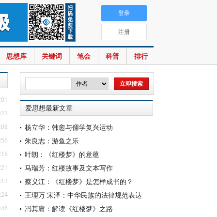
登录
注册
思想库
关键词
笔会
科普
排行
:01
爱思想最新文章
:23
:08
杨立华：韩愈与儒学复兴运动
:56
朱良志：游鱼之乐
:18
叶朗：《红楼梦》的意蕴
:21
马瑞芳：红楼故事及文本写作
:13
蔡义江：《红楼梦》是怎样成书的？
:24
王理万 宋泽：中华民族的法律规范表达
:46
冯其庸：解读《红楼梦》之路