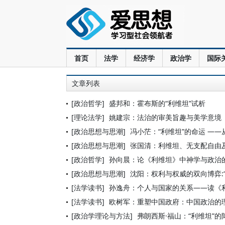
首页
法学
经济学
政治学
国际
文章列表
[政治哲学]
盛邦和：霍布斯的“利维坦”试析
[理论法学]
姚建宗：法治的审美旨趣与美学意境
[政治思想与思潮]
冯小茫：“利维坦”的命运 —
[政治思想与思潮]
张国清：利维坦、无支配自由
[政治哲学]
孙向晨：论《利维坦》中神学与政治
[政治思想与思潮]
沈阳：权利与权威的双向博弈:“
[法学读书]
孙逸舟：个人与国家的关系——读《
[法学读书]
欧树军：重塑中国政府：中国政治的
[政治学理论与方法]
弗朗西斯·福山：“利维坦”的