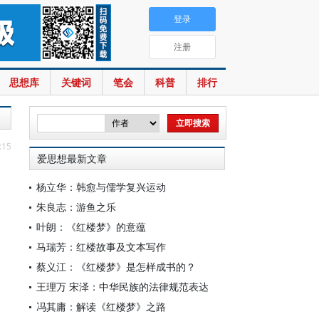
登录
注册
思想库
关键词
笔会
科普
排行
:15
爱思想最新文章
杨立华：韩愈与儒学复兴运动
朱良志：游鱼之乐
叶朗：《红楼梦》的意蕴
马瑞芳：红楼故事及文本写作
蔡义江：《红楼梦》是怎样成书的？
王理万 宋泽：中华民族的法律规范表达
冯其庸：解读《红楼梦》之路