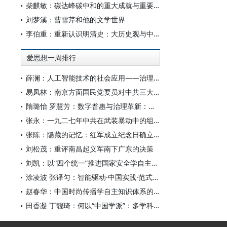
柴麒敏：碳达峰碳中和的重大成就与重要任务
刘梦溪：曹雪芹和他的文学世界
李伯重：重新认识明清史：大历史观与中国史学创新
爱思想一周排行
薛澜：人工智能技术的社会应用——治理挑战
易凤林：南京方面国民党要员对中共三大起义的反应
隋璐怡 罗慧芳：数字普惠与治理革新：中国人工智能赋能全球南方发展
张永：一九二七年中共在武装暴动中的组织转型
张陈：隐藏的记忆：红军成立纪念日确立前中共对南昌起义的纪念
刘松茂：重评南昌起义军南下广东的决策
刘凯：以“四个统一”推进国家安全学自主知识体系构建
涂凌波 张译匀：智能驱动·中国实践·范式创新：“构建中国新闻传播学自主知识体系”专题研讨会综述
赵春华：中国时尚传播学自主知识体系的内在逻辑与实践路径
田香凝 丁靓琦：何以“中国学派”：多学科视野下中国特色新闻传播学建设的研究