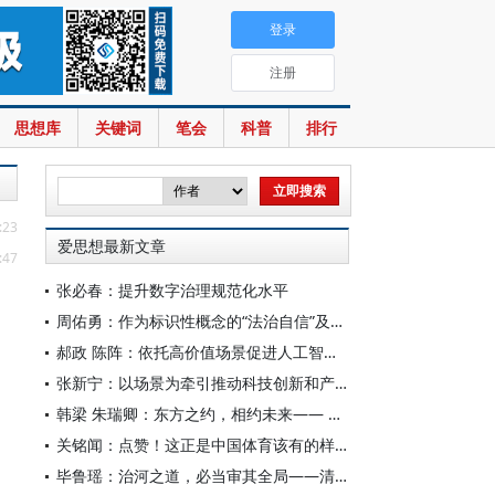
登录
注册
思想库
关键词
笔会
科普
排行
:23
爱思想最新文章
:47
张必春：提升数字治理规范化水平
周佑勇：作为标识性概念的“法治自信”及其时代意蕴
郝政 陈阵：依托高价值场景促进人工智能高质量数据集建设
张新宁：以场景为牵引推动科技创新和产业创新深度融合
韩梁 朱瑞卿：东方之约，相约未来—— 中国元首外交的世界情怀与大国气派
关铭闻：点赞！这正是中国体育该有的样子
毕鲁瑶：治河之道，必当审其全局——清代靳辅的治水理念与实践