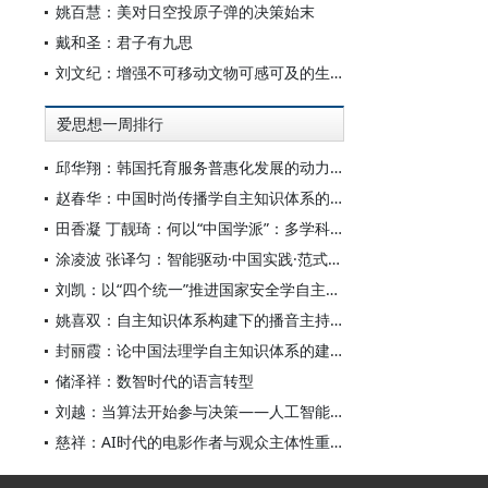
姚百慧：美对日空投原子弹的决策始末
戴和圣：君子有九思
刘文纪：增强不可移动文物可感可及的生命力
爱思想一周排行
邱华翔：韩国托育服务普惠化发展的动力机制、制度路径与政策效应
赵春华：中国时尚传播学自主知识体系的内在逻辑与实践路径
田香凝 丁靓琦：何以“中国学派”：多学科视野下中国特色新闻传播学建设的研究
涂凌波 张译匀：智能驱动·中国实践·范式创新：“构建中国新闻传播学自主知识体系”专题研讨会综述
刘凯：以“四个统一”推进国家安全学自主知识体系构建
姚喜双：自主知识体系构建下的播音主持高等专业教育研究
封丽霞：论中国法理学自主知识体系的建构
储泽祥：数智时代的语言转型
刘越：当算法开始参与决策——人工智能重塑全球治理的底层逻辑
慈祥：AI时代的电影作者与观众主体性重构