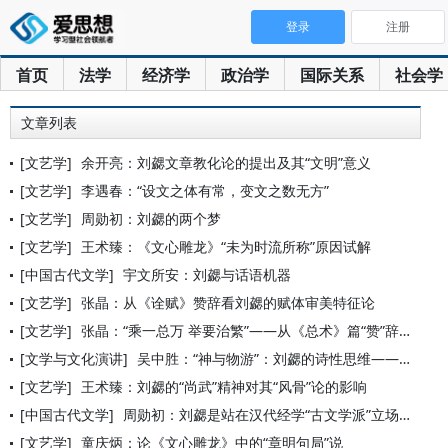
登录
注册
首页
法学
经济学
政治学
国际关系
社会学
文章列表
[文艺学]
余开亮：刘勰文章教化论的提出及其“文明”意义
[文艺学]
李遇春：“设文之体有常，变文之数无方”
[文艺学]
周勋初：刘勰的两个梦
[文艺学]
王术臻：《文心雕龙》“未为时流所称”原因试解
[中国古代文学]
宇文所安：刘勰与话语机器
[文艺学]
张晶：从《诠赋》赞辞看刘勰的赋体审美特征论
[文艺学]
张晶：“乘一总万 举要治繁”——从《总术》篇“赞”辞看刘勰的
[文学与文化演讲]
吴中胜：“神与物游”：刘勰的诗性思维——以《文心雕龙》为例
[文艺学]
王术臻：刘勰的“尚武”精神对其“风骨”论的影响
[中国古代文学]
周勋初：刘勰是站在汉代经学“古文学派”立场上的信徒么？
[文艺学]
童庆炳：论《文心雕龙》中的“章明句局”说