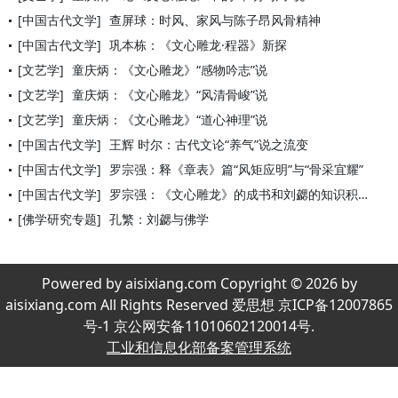
[中国古代文学]
查屏球：时风、家风与陈子昂风骨精神
[中国古代文学]
巩本栋：《文心雕龙·程器》新探
[文艺学]
童庆炳：《文心雕龙》“感物吟志”说
[文艺学]
童庆炳：《文心雕龙》“风清骨峻”说
[文艺学]
童庆炳：《文心雕龙》“道心神理”说
[中国古代文学]
王辉 时尔：古代文论“养气”说之流变
[中国古代文学]
罗宗强：释《章表》篇“风矩应明”与“骨采宜耀”
[中国古代文学]
罗宗强：《文心雕龙》的成书和刘勰的知识积累
[佛学研究专题]
孔繁：刘勰与佛学
Powered by aisixiang.com Copyright © 2026 by
aisixiang.com All Rights Reserved 爱思想 京ICP备12007865
号-1 京公网安备11010602120014号.
工业和信息化部备案管理系统